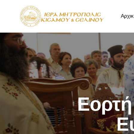
Αρχικ
Αρχική
Μητρόπ
Εορτή
Ε