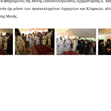
 Ο Καθηγούμενος της Μονής Πανοσιολογιώτατος Αρχιμανδρίτης κ. Μα
οξενία όχι μόνον των προσκεκλημένων Αρχιερέων και Κληρικών, αλ
 της Μονής.