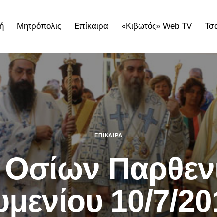
ή
Μητρόπολις
Επίκαιρα
«Κιβωτός» Web TV
Τσ
ολις
Επίκαιρα
«Κιβωτός» Web TV
Τσατσαρωνάκε
ΕΠΊΚΑΙΡΑ
 Οσίων Παρθενί
υμενίου 10/7/20