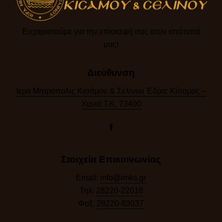
Ευχαριστούμε για την επίσκεψή σας στον ιστότοπό
μας!​
Διεύθυνση
Ιερά Μητρόπολις Κισάμου & Σελίνου Έδρα: Κίσαμος –
Χανιά Τ.Κ. 73400
Στοιχεία Επικοινωνίας
Email:
info@imks.gr
Τηλ:
28220-22018
Φαξ:
28220-83037