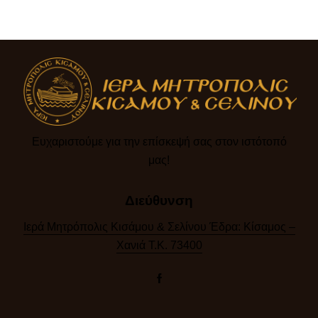
Ευχαριστούμε για την επίσκεψή σας στον ιστότοπό
μας!​
Διεύθυνση
Ιερά Μητρόπολις Κισάμου & Σελίνου Έδρα: Κίσαμος –
Χανιά Τ.Κ. 73400