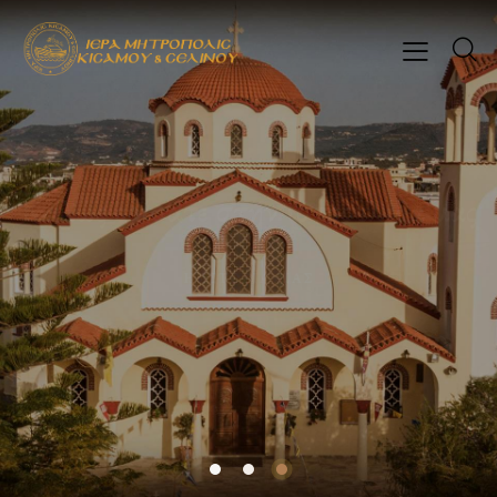
« Άγιοι του Θεού, πρεσβεύσατε υπέρ
ημών »
ΤΟΠΙΚΗ ΑΓΙΟΛΟΓΙΑ