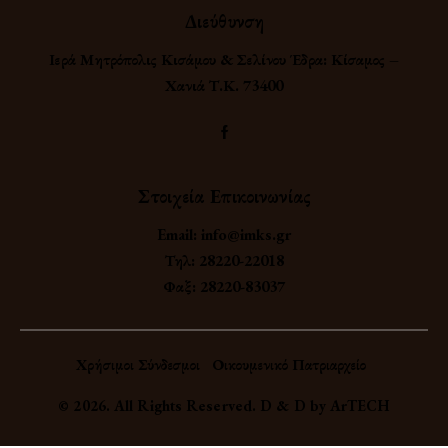
Διεύθυνση
Ιερά Μητρόπολις Κισάμου & Σελίνου Έδρα: Κίσαμος –
Χανιά Τ.Κ. 73400
Στοιχεία Επικοινωνίας
Email:
info@imks.gr
Τηλ:
28220-22018
Φαξ:
28220-83037
Χρήσιμοι Σύνδεσμοι
Οικουμενικό Πατριαρχείο
© 2026. All Rights Reserved. D & D by
ArTECH