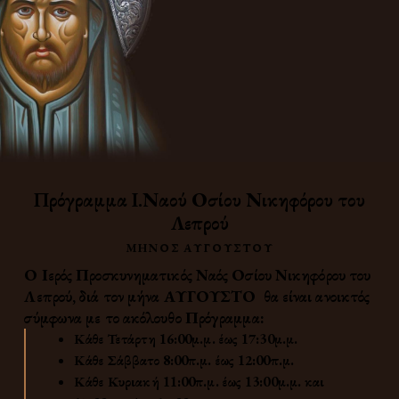
Πρόγραμμα Ι.Ναού Οσίου Νικηφόρου του
Λεπρού
ΜΗΝΟΣ ΑΥΓΟΎΣΤΟΥ
Ο Ιερός Προσκυνηματικός Ναός Οσίου Νικηφόρου του
Λεπρού, διά τον μήνα
ΑΥΓΟΥΣΤΟ
θα είναι ανοικτός
σύμφωνα με το ακόλουθο Πρόγραμμα:
Κάθε Τετάρτη 16:00μ.μ. έως 17:30μ.μ.
Κάθε Σάββατο 8:00π.μ. έως 12:00π.μ.
Κάθε Κυριακή 11:00π.μ. έως 13:00μ.μ. και