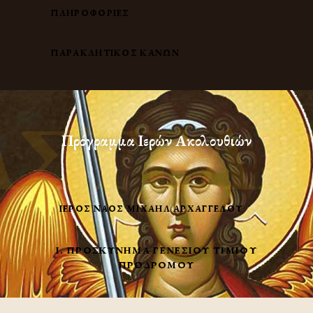
ΠΛΗΡΟΦΟΡΙΕΣ
ΠΑΡΑΚΛΗΤΙΚΟΣ ΚΑΝΩΝ
ΑΣΤΕΛΙ
Πρόγραμμα Ιερών Ακολουθιών
ΙΕΡΌΣ ΝΑΌΣ ΜΙΧΑΉΛ ΑΡΧΑΓΓΈΛΟΥ
Ι. ΠΡΟΣΚΎΝΗΜΑ ΓΕΝΕΣΊΟΥ ΤΙΜΊΟΥ
ΠΡΟΔΡΌΜΟΥ