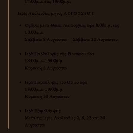
17:00μ.μ. έως 19:00μ.μ.
Ιερές Ακολουθίες μηνός
ΑΥΓΟΥΣΤΟΥ
Όρθρος μετά Θείας Λειτουργίας
ώρα 8.00π.μ. έως
10.00π.μ.
Σάββατο 8 Αυγούστου – Σάββατο 22 Αυγούστου
Ιερά Παράκλησις της
Θεοτόκου
ώρα
18:00μ.μ.-19:00μ.μ
Κυριακή
2
Αυγούστου
Ιερά Παράκλησις του Οσίου
ώρα
18:00μ.μ.-19:00μ.μ
Κυριακή 30 Αυγούστου
Ιερά Εξομολόγησις
Μετά τις Ιερές Ακολουθίες 2, 8, 22 και 30
Αυγούστου