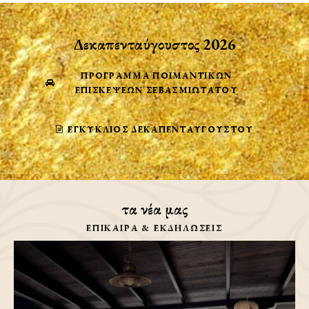
Δεκαπενταύγουστος 2026
ΠΡΟΓΡΑΜΜΑ ΠΟΙΜΑΝΤΙΚΩΝ
ΕΠΙΣΚΕΨΕΩΝ ΣΕΒΑΣΜΙΩΤΑΤΟΥ
ΕΓΚΎΚΛΙΟΣ ΔΕΚΑΠΕΝΤΑΎΓΟΥΣΤΟΥ
τα νέα μας
ΕΠΙΚΑΙΡΑ & ΕΚΔΗΛΩΣΕΙΣ