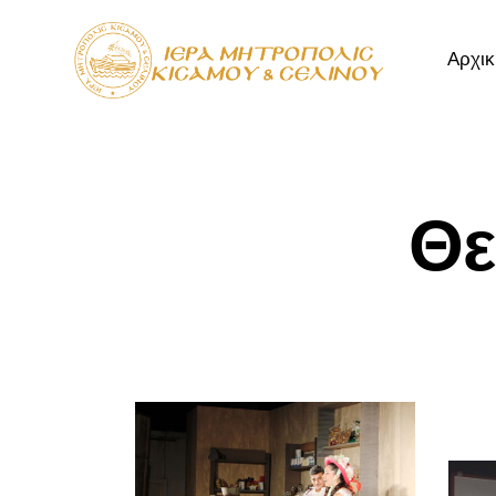
Αρχικ
Αρχική
Μητρόπ
Θε