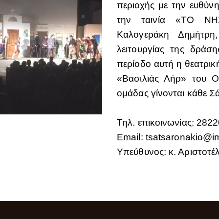
περιοχής με την ευθύν
την ταινία «ΤΟ ΝΗ
Καλογεράκη Δημήτρη
λειτουργίας της δράσ
περίοδο αυτή η θεατρική
«Βασιλιάς Λήρ» του Ου
ομάδας γίνονται κάθε Σ
Τηλ. επικοινωνίας: 282
Email:
tsatsaronakio@i
Υπεύθυνος: κ. Αριστοτ