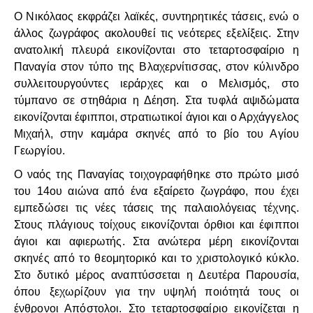
Ο Νικόλαος εκφράζει λαϊκές, συντηρητικές τάσεις, ενώ ο
άλλος ζωγράφος ακολουθεί τις νεότερες εξελίξεις. Στην
ανατολική πλευρά εικονίζονται στο τεταρτοσφαίριο η
Παναγία στον τύπο της Βλαχερνίτισσας, στον κύλινδρο
συλλειτουργούντες ιεράρχες και ο Μελισμός, στο
τύμπανο σε στηθάρια η Δέηση. Στα τυφλά αψιδώματα
εικονίζονται έφιπποι, στρατιωτικοί άγιοι και ο Αρχάγγελος
Μιχαήλ, στην καμάρα σκηνές από το βίο του Αγίου
Γεωργίου.
Ο ναός της Παναγίας τοιχογραφήθηκε στο πρώτο μισό
του 14ου αιώνα από ένα εξαίρετο ζωγράφο, που έχει
εμπεδώσει τις νέες τάσεις της παλαιολόγειας τέχνης.
Στους πλάγιους τοίχους εικονίζονται όρθιοι και έφιπποι
άγιοι και αφιερωτής. Στα ανώτερα μέρη εικονίζονται
σκηνές από το θεομητορικό και το χριστολογικό κύκλο.
Στο δυτικό μέρος αναπτύσσεται η Δευτέρα Παρουσία,
όπου ξεχωρίζουν για την υψηλή ποιότητά τους οι
ένθρονοι Απόστολοι. Στο τεταρτοσφαίριο εικονίζεται η