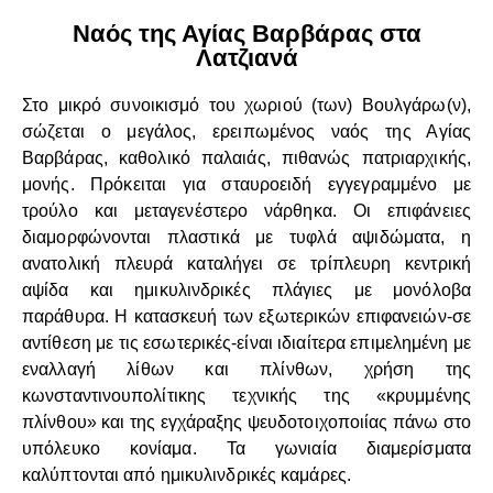
Ναός της Αγίας Βαρβάρας στα
Λατζιανά
Στο μικρό συνοικισμό του χωριού (των) Βουλγάρω(ν),
σώζεται ο μεγάλος, ερειπωμένος ναός της Αγίας
Βαρβάρας, καθολικό παλαιάς, πιθανώς πατριαρχικής,
μονής. Πρόκειται για σταυροειδή εγγεγραμμένο με
τρούλο και μεταγενέστερο νάρθηκα. Οι επιφάνειες
διαμορφώνονται πλαστικά με τυφλά αψιδώματα, η
ανατολική πλευρά καταλήγει σε τρίπλευρη κεντρική
αψίδα και ημικυλινδρικές πλάγιες με μονόλοβα
παράθυρα. Η κατασκευή των εξωτερικών επιφανειών-σε
αντίθεση με τις εσωτερικές-είναι ιδιαίτερα επιμελημένη με
εναλλαγή λίθων και πλίνθων, χρήση της
κωνσταντινουπολίτικης τεχνικής της «κρυμμένης
πλίνθου» και της εγχάραξης ψευδοτοιχοποιίας πάνω στο
υπόλευκο κονίαμα. Τα γωνιαία διαμερίσματα
καλύπτονται από ημικυλινδρικές καμάρες.