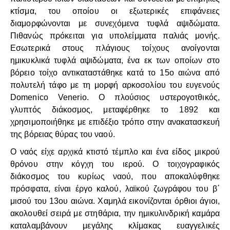
κτίσμα, του οποίου οι εξωτερικές επιφάνειες
διαμορφώνονται με συνεχόμενα τυφλά αψιδώματα.
Πιθανώς πρόκειται για υπολείμματα παλιάς μονής.
Εσωτερικά στους πλάγιους τοίχους ανοίγονται
ημικυκλικά τυφλά αψιδώματα, ένα εκ των οποίων στο
βόρειο τοίχο αντικαταστάθηκε κατά το 15ο αιώνα από
πολυτελή τάφο με τη μορφή αρκοσολίου του ευγενούς
Domenico Venerio. Ο πλούσιος υστερογοτθικός,
γλυπτός διάκοσμος, μεταφέρθηκε το 1892 και
χρησιμοποιήθηκε με επιδέξιο τρόπο στην ανακατασκευή
της βόρειας θύρας του ναού.
Ο ναός είχε αρχικά κτιστό τέμπλο και ένα είδος μικρού
θρόνου στην κόγχη του ιερού. Ο τοιχογραφικός
διάκοσμος του κυρίως ναού, που αποκαλύφθηκε
πρόσφατα, είναι έργο καλού, λαϊκού ζωγράφου του β΄
μισού του 13ου αιώνα. Χαμηλά εικονίζονται όρθιοι άγιοι,
ακολουθεί σειρά με στηθάρια, την ημικυλινδρική καμάρα
καταλαμβάνουν μεγάλης κλίμακας ευαγγελικές