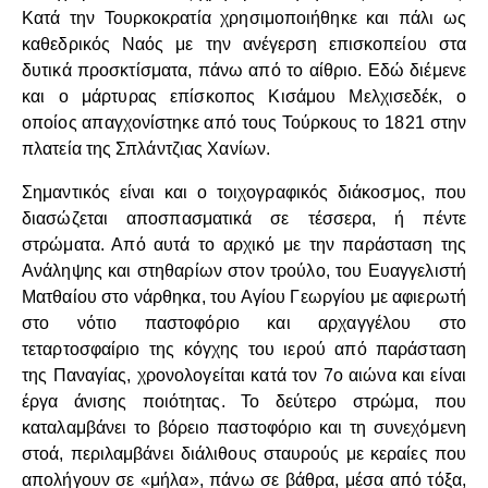
Κατά την Τουρκοκρατία χρησιμοποιήθηκε και πάλι ως
καθεδρικός Ναός με την ανέγερση επισκοπείου στα
δυτικά προσκτίσματα, πάνω από το αίθριο. Εδώ διέμενε
και ο μάρτυρας επίσκοπος Κισάμου Μελχισεδέκ, ο
οποίος απαγχονίστηκε από τους Τούρκους το 1821 στην
πλατεία της Σπλάντζιας Χανίων.
Σημαντικός είναι και ο τοιχογραφικός διάκοσμος, που
διασώζεται αποσπασματικά σε τέσσερα, ή πέντε
στρώματα. Από αυτά το αρχικό με την παράσταση της
Ανάληψης και στηθαρίων στον τρούλο, του Ευαγγελιστή
Ματθαίου στο νάρθηκα, του Αγίου Γεωργίου με αφιερωτή
στο νότιο παστοφόριο και αρχαγγέλου στο
τεταρτοσφαίριο της κόγχης του ιερού από παράσταση
της Παναγίας, χρονολογείται κατά τον 7ο αιώνα και είναι
έργα άνισης ποιότητας. Το δεύτερο στρώμα, που
καταλαμβάνει το βόρειο παστοφόριο και τη συνεχόμενη
στοά, περιλαμβάνει διάλιθους σταυρούς με κεραίες που
απολήγουν σε «μήλα», πάνω σε βάθρα, μέσα από τόξα,