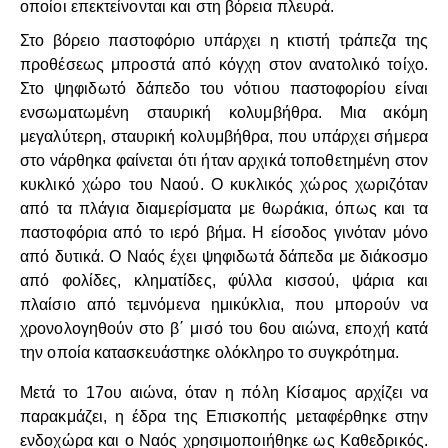
οποίοι επεκτείνονται και στη βόρεια πλευρά.
Στο βόρειο παστοφόριο υπάρχει η κτιστή τράπεζα της
προθέσεως μπροστά από κόγχη στον ανατολικό τοίχο.
Στο ψηφιδωτό δάπεδο του νότιου παστοφορίου είναι
ενσωματωμένη σταυρική κολυμβήθρα. Μια ακόμη
μεγαλύτερη, σταυρική κολυμβήθρα, που υπάρχει σήμερα
στο νάρθηκα φαίνεται ότι ήταν αρχικά τοποθετημένη στον
κυκλικό χώρο του Ναού. Ο κυκλικός χώρος χωριζόταν
από τα πλάγια διαμερίσματα με θωράκια, όπως και τα
παστοφόρια από το ιερό βήμα. Η είσοδος γινόταν μόνο
από δυτικά. Ο Ναός έχει ψηφιδωτά δάπεδα με διάκοσμο
από φολίδες, κληματίδες, φύλλα κισσού, ψάρια και
πλαίσιο από τεμνόμενα ημικύκλια, που μπορούν να
χρονολογηθούν στο β΄ μισό του 6ου αιώνα, εποχή κατά
την οποία κατασκευάστηκε ολόκληρο το συγκρότημα.
Μετά το 17ου αιώνα, όταν η πόλη Κίσαμος αρχίζει να
παρακμάζει, η έδρα της Επισκοπής μεταφέρθηκε στην
ενδοχώρα και ο Ναός χρησιμοποιήθηκε ως Καθεδρικός.