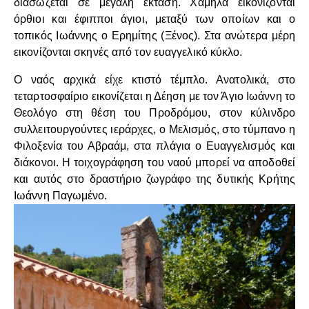
διασώζεται σε μεγάλη έκταση. Χαμηλά εικονίζονται
όρθιοι και έφιπποι άγιοι, μεταξύ των οποίων και ο
τοπικός Ιωάννης ο Ερημίτης (Ξένος). Στα ανώτερα μέρη
εικονίζονται σκηνές από τον ευαγγελικό κύκλο.
Ο ναός αρχικά είχε κτιστό τέμπλο. Ανατολικά, στο
τεταρτοσφαίριο εικονίζεται η Δέηση με τον Άγιο Ιωάννη το
Θεολόγο στη θέση του Προδρόμου, στον κύλινδρο
συλλειτουργούντες ιεράρχες, ο Μελισμός, στο τύμπανο η
Φιλοξενία του Αβραάμ, στα πλάγια ο Ευαγγελισμός και
διάκονοι. Η τοιχογράφηση του ναού μπορεί να αποδοθεί
και αυτός στο δραστήριο ζωγράφο της δυτικής Κρήτης
Ιωάννη Παγωμένο.