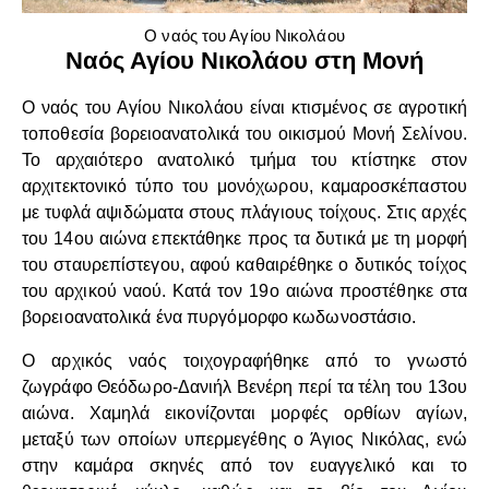
Ο ναός του Αγίου Νικολάου
Ναός Αγίου Νικολάου στη Μονή
Ο ναός του Αγίου Νικολάου είναι κτισμένος σε αγροτική
τοποθεσία βορειοανατολικά του οικισμού Μονή Σελίνου.
Το αρχαιότερο ανατολικό τμήμα του κτίστηκε στον
αρχιτεκτονικό τύπο του μονόχωρου, καμαροσκέπαστου
με τυφλά αψιδώματα στους πλάγιους τοίχους. Στις αρχές
του 14ου αιώνα επεκτάθηκε προς τα δυτικά με τη μορφή
του σταυρεπίστεγου, αφού καθαιρέθηκε ο δυτικός τοίχος
του αρχικού ναού. Κατά τον 19ο αιώνα προστέθηκε στα
βορειοανατολικά ένα πυργόμορφο κωδωνοστάσιο.
Ο αρχικός ναός τοιχογραφήθηκε από το γνωστό
ζωγράφο Θεόδωρο-Δανιήλ Βενέρη περί τα τέλη του 13ου
αιώνα. Χαμηλά εικονίζονται μορφές ορθίων αγίων,
μεταξύ των οποίων υπερμεγέθης ο Άγιος Νικόλας, ενώ
στην καμάρα σκηνές από τον ευαγγελικό και το