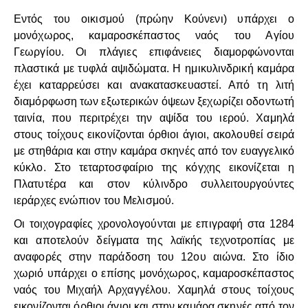
Εντός του οικισμού (πρώην Κούνενι) υπάρχει ο
μονόχωρος, καμαροσκέπαστος ναός του Αγίου
Γεωργίου. Οι πλάγιες επιφάνειες διαμορφώνονται
πλαστικά με τυφλά αψιδώματα. Η ημικυλινδρική καμάρα
έχει καταρρεύσει και ανακατασκευαστεί. Από τη λιτή
διαμόρφωση των εξωτερικών όψεων ξεχωρίζει οδοντωτή
ταινία, που περιτρέχει την αψίδα του ιερού. Χαμηλά
στους τοίχους εικονίζονται όρθιοι άγιοι, ακολουθεί σειρά
με στηθάρια και στην καμάρα σκηνές από τον ευαγγελικό
κύκλο. Στο τεταρτοσφαίριο της κόγχης εικονίζεται η
Πλατυτέρα και στον κύλινδρο συλλειτουργούντες
ιεράρχες ενώπιον του Μελισμού.
Οι τοιχογραφίες χρονολογούνται με επιγραφή στα 1284
και αποτελούν δείγματα της λαϊκής τεχνοτροπίας με
αναφορές στην παράδοση του 12ου αιώνα. Στο ίδιο
χωριό υπάρχει ο επίσης μονόχωρος, καμαροσκέπαστος
ναός του Μιχαήλ Αρχαγγέλου. Χαμηλά στους τοίχους
εικονίζονται όρθιοι άγιοι και στην καμάρα σκηνές από τον