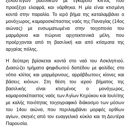
ξυλόστεγων βασιλικών με εγκάρσιο κλίτος που
προεξέχει ελαφρά, και νάρθηκα. Η μία είναι κτισμένη
κοντά στην παραλία. Το ιερό βήμα της καταλαμβάνει ο
μονόχωρος, καμαροσκέπαστος ναός της Παναγίας (14ος
αιώνας) με ενσωματωμένα στην τοιχοποιία του
μαρμάρινα και πώρινα αρχιτεκτονικά μέλη, που
προέρχονται από τη βασιλική και από κτίσματα της
αρχαίας πόλης.
Η δεύτερη βρίσκεται κοντά στο ναό του Ασκληπιού.
Διασώζει τμήματα ψηφιδωτού δαπέδου με φολίδες στο
νότιο κλίτος και μαρμάρινους, αρράβδωτους κίονες και
βάσεις κιόνων. Στη θέση του ιερού βήματος της
βασιλικής είναι κτισμένος ο μονόχωρος,
καμαροσκέπαστος ναός των Αγίων Κηρύκου και Ιουλίτης
με καλής ποιότητας τοιχογραφικό διάκοσμο των μέσων
του 14ου αιώνα, που περιλαμβάνει μορφές ορθίων
αγίων, σκηνές από τον ευαγγελικό κύκλο και τη Δευτέρα
Παρουσία.