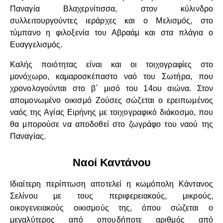
Παναγία Βλαχερνίτισσα, στον κύλινδρο
συλλειτουργούντες ιεράρχες και ο Μελισμός, στο
τύμπανο η φιλοξενία του Αβραάμ και στα πλάγια ο
Ευαγγελισμός.
Καλής ποιότητας είναι και οι τοιχογραφίες στο
μονόχωρο, καμαροσκέπαστο ναό του Σωτήρα, που
χρονολογούνται στο β΄ μισό του 14ου αιώνα. Στον
απομονωμένο οικισμό Ζούσες σώζεται ο ερειπωμένος
ναός της Αγίας Ειρήνης με τοιχογραφικό διάκοσμο, που
θα μπορούσε να αποδοθεί στο ζωγράφο του ναού της
Παναγίας.
Ναοί Καντάνου
Ιδιαίτερη περίπτωση αποτελεί η κωμόπολη Κάντανος
Σελίνου με τους περιφερειακούς, μικρούς,
οικογενειακούς οικισμούς της, όπου σώζεται ο
μεγαλύτερος από οπουδήποτε αριθμός από