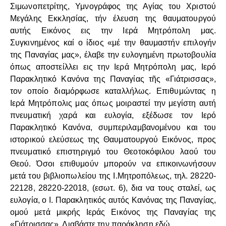
Σιμωνοπετρίτης, Υμνογράφος της Αγίας του Χριστού
Μεγάλης Εκκλησίας, τήν έλευση της θαυματουργού
αυτής Εικόνος εις την Ιερά Μητρόπολη μας.
Συγκινημένος καί ο ίδιος «μέ την θαυμαστήν επιλογήν
της Παναγίας μας», έλαβε την ευλογημένη πρωτοβουλία
όπως αποστείλλει εις την Ιερά Μητρόπολη μας, Ιερό
Παρακλητικό Κανόνα της Παναγίας τῆς «Γιάτρισσας»,
τον οποίο διαμόρφωσε καταλλήλως. Επιθυμώντας η
Ιερά Μητρόπολις μας όπως μοιραστεί την μεγίστη αυτή
πνευματική χαρά και ευλογία, εξέδωσε τον Ιερό
Παρακλητικό Κανόνα, συμπεριλαμβανομένου και του
ιστορικού ελεύσεως της Θαυματουργού Εικόνος, προς
πνευματικό επιστηριγμό του Θεοτοκόφιλου λαού του
Θεού. Όσοι επιθυμούν μπορούν να επικοινωνήσουν
μετά του βιβλιοπωλείου της Ι.Μητροπόλεως, τηλ. 28220-
22128, 28220-22018, (εσωτ. 6), δια να τους σταλεί, ως
ευλογία, ο Ι. Παρακλητικός αυτός Κανόνας της Παναγίας,
ομού μετά μικρής Ιεράς Εικόνος της Παναγίας της
«Γιάτρισσας».
Διαβάστε την παράκληση εδώ.