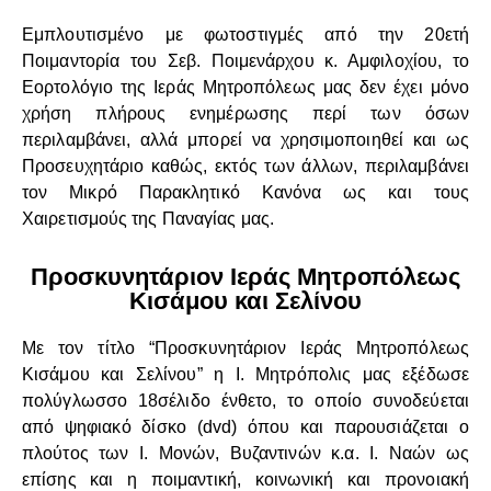
Εμπλουτισμένο με φωτοστιγμές από την 20ετή
Ποιμαντορία του Σεβ. Ποιμενάρχου κ. Αμφιλοχίου, το
Εορτολόγιο της Ιεράς Μητροπόλεως μας δεν έχει μόνο
χρήση πλήρους ενημέρωσης περί των όσων
περιλαμβάνει, αλλά μπορεί να χρησιμοποιηθεί και ως
Προσευχητάριο καθώς, εκτός των άλλων, περιλαμβάνει
τον Μικρό Παρακλητικό Κανόνα ως και τους
Χαιρετισμούς της Παναγίας μας.
Προσκυνητάριον Ιεράς Μητροπόλεως
Κισάμου και Σελίνου
Με τον τίτλο “Προσκυνητάριον Ιεράς Μητροπόλεως
Κισάμου και Σελίνου” η Ι. Μητρόπολις μας εξέδωσε
πολύγλωσσο 18σέλιδο ένθετο, το οποίο συνοδεύεται
από ψηφιακό δίσκο (dvd) όπου και παρουσιάζεται ο
πλούτος των Ι. Μονών, Βυζαντινών κ.α. Ι. Ναών ως
επίσης και η ποιμαντική, κοινωνική και προνοιακή