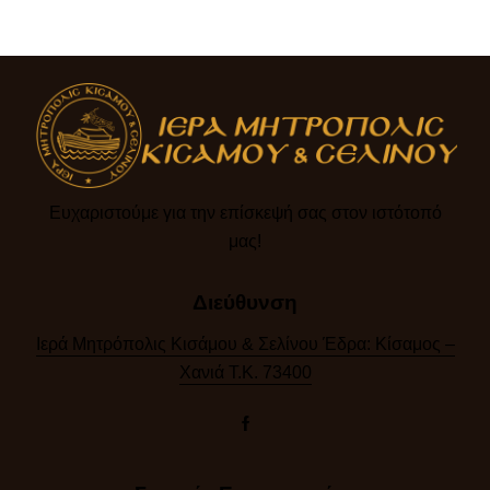
Ευχαριστούμε για την επίσκεψή σας στον ιστότοπό
μας!​
Διεύθυνση
Ιερά Μητρόπολις Κισάμου & Σελίνου Έδρα: Κίσαμος –
Χανιά Τ.Κ. 73400