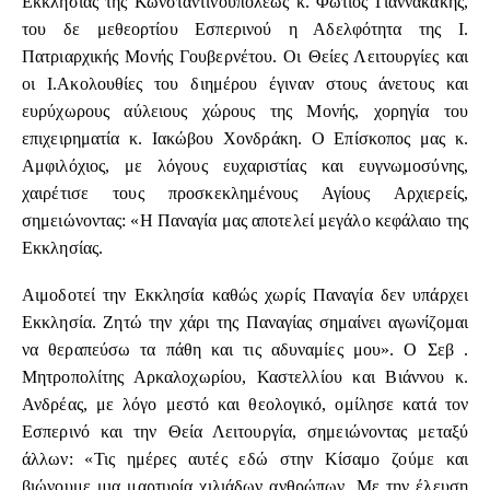
Εκκλησίας της Κωνσταντινουπόλεως κ. Φώτιος Γιαννακάκης,
του δε μεθεορτίου Εσπερινού η Αδελφότητα της Ι.
Πατριαρχικής Μονής Γουβερνέτου. Οι Θείες Λειτουργίες και
οι Ι.Ακολουθίες του διημέρου έγιναν στους άνετους και
ευρύχωρους αύλειους χώρους της Μονής, χορηγία του
επιχειρηματία κ. Ιακώβου Χονδράκη. Ο Επίσκοπος μας κ.
Αμφιλόχιος, με λόγους ευχαριστίας και ευγνωμοσύνης,
χαιρέτισε τους προσκεκλημένους Αγίους Αρχιερείς,
σημειώνοντας: «Η Παναγία μας αποτελεί μεγάλο κεφάλαιο της
Εκκλησίας.
Αιμοδοτεί την Εκκλησία καθώς χωρίς Παναγία δεν υπάρχει
Εκκλησία. Ζητώ την χάρι της Παναγίας σημαίνει αγωνίζομαι
να θεραπεύσω τα πάθη και τις αδυναμίες μου». Ο Σεβ .
Μητροπολίτης Αρκαλοχωρίου, Καστελλίου και Βιάννου κ.
Ανδρέας, με λόγο μεστό και θεολογικό, ομίλησε κατά τον
Εσπερινό και την Θεία Λειτουργία, σημειώνοντας μεταξύ
άλλων: «Τις ημέρες αυτές εδώ στην Κίσαμο ζούμε και
βιώνουμε μια μαρτυρία χιλιάδων ανθρώπων. Με την έλευση