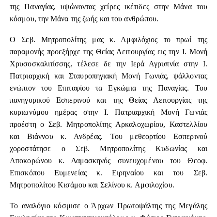
της Παναγίας, υψώνοντας χείρες ικέτιδες στην Μάνα του
κόσμου, την Μάνα της ζωής και του ανθρώπου.
Ο Σεβ. Μητροπολίτης μας κ. Αμφιλόχιος το πρωί της
παραμονής προεξήρχε της Θείας Λειτουργίας εις την Ι. Μονή
Χρυσοσκαλιτίσσης, τέλεσε δε την Ιερά Αγρυπνία στην Ι.
Πατριαρχική και Σταυροπηγιακή Μονή Γωνιάς, ψάλλοντας
ενώπιον του Επιταφίου τα Εγκώμια της Παναγίας. Του
πανηγυρικού Εσπερινού και της Θείας Λειτουργίας της
κυριωνύμου ημέρας στην Ι. Πατριαρχική Μονή Γωνιάς
προέστη ο Σεβ. Μητροπολίτης Αρκαλοχωρίου, Καστελλίου
και Βιάννου κ. Ανδρέας. Του μεθεορτίου Εσπερινού
χοροστάτησε ο Σεβ. Μητροπολίτης Κυδωνίας και
Αποκορώνου κ. Δαμασκηνός συνευχομένου του Θεοφ.
Επισκόπου Ευμενείας κ. Ειρηναίου και του Σεβ.
Μητροπολίτου Κισάμου και Σελίνου κ. Αμφιλοχίου.
Το αναλόγιο κόσμισε ο Άρχων Πρωτοψάλτης της Μεγάλης