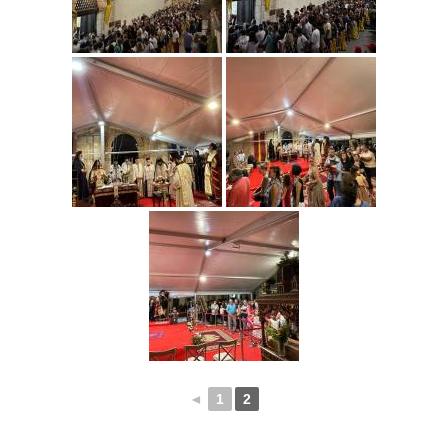
◄
1
2