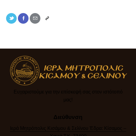
Ευχαριστούμε για την επίσκεψή σας στον ιστότοπό
μας!​
Διεύθυνση
Ιερά Μητρόπολις Κισάμου & Σελίνου Έδρα: Κίσαμος –