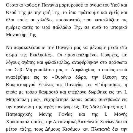
Θεοτόκο καθώς η Παναγία μαρτυρούσε το όνομα του Υιού και
Θεού Της με την ζωή Της, το ίδιο πράττουμε και εμείς και
όλοι εσείς οι χιλιάδες προσκυνητές που κατακλύζετε τις
ημέρες αυτές το ιερό παλλάδιο Της, σε αυτό το ιστορικό
Μοναστήρι Της.
Να παρακαλέσουμε την Παναγία μας να μένουμε μέσα στο
σώμα της Εκκλησίας». Οι προσκεκλημένοι Ιεράρχες, με
λόγους αγάπης και φιλαδεφλίας, αναφέρθηκαν στο πρόσωπο
του Σεβ. Μητροπολίτου μας κ. Αμφιλοχίου, ο οποίος αφού
αναφέρθηκε εις το «Ουράνιο δώρο, την έλευση της
Θαυματουργού Εικόνας της Παναγίας της «Γιάτρισσας», η
οποία με τρόπο θαυμαστό και υπέρλογο δωρίθηκε εις την Ι.
Μητρόπολη μας», ευχαρίστησε όλους όσους συνέβαλαν εις
την οργάνωση της ιεράς πανηγύρεως. Τις Αδελφότητες της Ι.
Πατριαρχικής Μονής Γωνίας και της Ι. Μονής
Χρυσοσκαλιτίσσης, την Αστυνομική Διεύθυνση Χανίων δια τα
μέτρα τάξης, τους Δήμους Κισάμου και Πλατανιά δια την