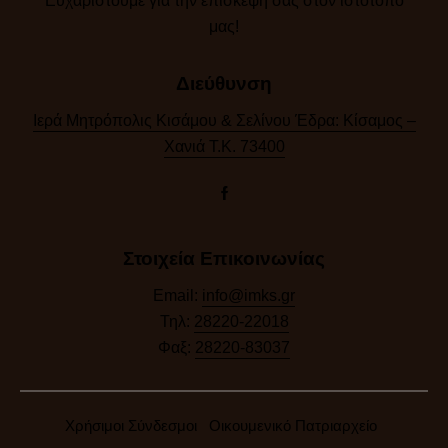
Ευχαριστούμε για την επίσκεψή σας στον ιστότοπό
μας!​
Διεύθυνση
Ιερά Μητρόπολις Κισάμου & Σελίνου Έδρα: Κίσαμος –
Χανιά Τ.Κ. 73400
Στοιχεία Επικοινωνίας
Email:
info@imks.gr
Τηλ:
28220-22018
Φαξ:
28220-83037
Χρήσιμοι Σύνδεσμοι
Οικουμενικό Πατριαρχείο