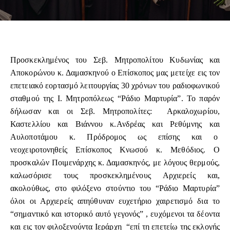
Προσκεκλημένος του Σεβ. Μητροπολίτου Κυδωνίας και
Αποκορώνου κ. Δαμασκηνού ο Επίσκοπος μας μετείχε εις τον
επετειακό εορτασμό λειτουργίας 30 χρόνων του ραδιοφωνικού
σταθμού της Ι. Μητροπόλεως “Ράδιο Μαρτυρία”. Το παρόν
δήλωσαν και οι Σεβ. Μητροπολίτες: Αρκαλοχωρίου,
Καστελλίου και Βιάννου κ.Ανδρέας και Ρεθύμνης και
Αυλοποτάμου κ. Πρόδρομος ως επίσης και ο
νεοχειροτονηθείς Επίσκοπος Κνωσού κ. Μεθόδιος. Ο
προσκαλών Ποιμενάρχης κ. Δαμασκηνός, με λόγους θερμούς,
καλωσόρισε τους προσκεκλημένους Αρχιερείς και,
ακολούθως, στο φιλόξενο στούντιο του “Ράδιο Μαρτυρία”
όλοι οι Αρχιερείς απηύθυναν ευχετήριο χαιρετισμό δια το
“σημαντικό και ιστορικό αυτό γεγονός” , ευχόμενοι τα δέοντα
και εις τον φιλοξενούντα Ιεράρχη “επί τη επετείω της εκλογής