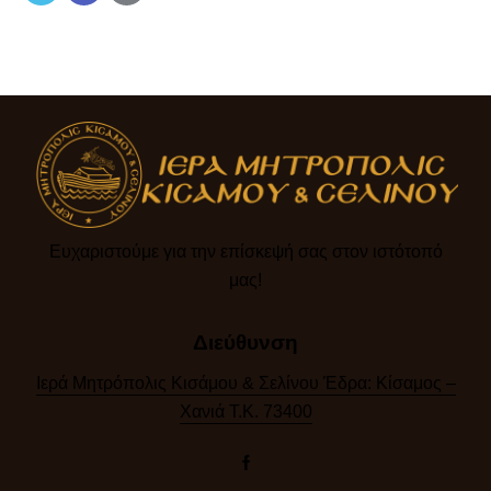
Ευχαριστούμε για την επίσκεψή σας στον ιστότοπό
μας!​
Διεύθυνση
Ιερά Μητρόπολις Κισάμου & Σελίνου Έδρα: Κίσαμος –
Χανιά Τ.Κ. 73400