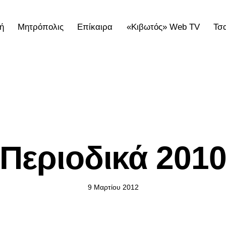
ή
Μητρόπολις
Επίκαιρα
«Κιβωτός» Web TV
Τσ
ολις
Επίκαιρα
«Κιβωτός» Web TV
Τσατσαρωνάκε
ΠΕΡΙΟΔΙΚΌ ''ΧΡΙΣΤΌΣ & ΚΌΣΜΟΣ''
Περιοδικά 201
9 Μαρτίου 2012