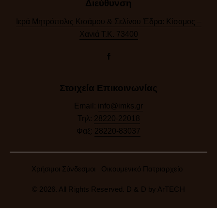
Διεύθυνση
Ιερά Μητρόπολις Κισάμου & Σελίνου Έδρα: Κίσαμος –
Χανιά Τ.Κ. 73400
Στοιχεία Επικοινωνίας
Email:
info@imks.gr
Τηλ:
28220-22018
Φαξ:
28220-83037
Χρήσιμοι Σύνδεσμοι
Οικουμενικό Πατριαρχείο
© 2026. All Rights Reserved. D & D by
ArTECH