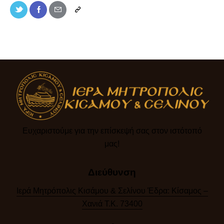
Ευχαριστούμε για την επίσκεψή σας στον ιστότοπό
μας!​
Διεύθυνση
Ιερά Μητρόπολις Κισάμου & Σελίνου Έδρα: Κίσαμος –
Χανιά Τ.Κ. 73400