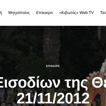
ή
Μητρόπολις
Επίκαιρα
«Κιβωτός» Web TV
Τσ
ολις
Επίκαιρα
«Κιβωτός» Web TV
Τσατσαρωνάκε
ΕΠΊΚΑΙΡΑ
Εισοδίων της Θ
21/11/2012