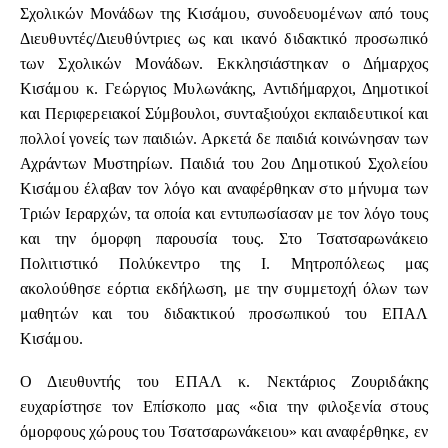
Σχολικών Μονάδων της Κισάμου, συνοδευομένων από τους
Διευθυντές/Διευθύντριες ως και ικανό διδακτικό προσωπικό
των Σχολικών Μονάδων. Εκκλησιάστηκαν ο Δήμαρχος
Κισάμου κ. Γεώργιος Μυλωνάκης, Αντιδήμαρχοι, Δημοτικοί
και Περιφερειακοί Σύμβουλοι, συνταξιούχοι εκπαιδευτικοί και
πολλοί γονείς των παιδιών. Αρκετά δε παιδιά κοινώνησαν των
Αχράντων Μυστηρίων. Παιδιά του 2ου Δημοτικού Σχολείου
Κισάμου έλαβαν τον λόγο και αναφέρθηκαν στο μήνυμα των
Τριών Ιεραρχών, τα οποία και εντυπωσίασαν με τον λόγο τους
και την όμορφη παρουσία τους. Στο Τσατσαρωνάκειο
Πολιτιστικό Πολύκεντρο της Ι. Μητροπόλεως μας
ακολούθησε εόρτια εκδήλωση, με την συμμετοχή όλων των
μαθητών και του διδακτικού προσωπικού του ΕΠΑΛ
Κισάμου.
Ο Διευθυντής του ΕΠΑΛ κ. Νεκτάριος Ζουριδάκης
ευχαρίστησε τον Επίσκοπο μας «δια την φιλοξενία στους
όμορφους χώρους του Τσατσαρωνάκειου» και αναφέρθηκε, εν