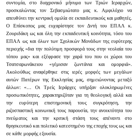
συντομία, στο διαχρονικό μήνυμα των Τριών Ιεραρχών,
προσκαλώντας τον Σεβασμιώτατο μας κ. Αμφιλόχιο να
απευθύνει την κεντρική ομιλία σε εκπαιδευτικούς και μαθητές.
Ο Επίσκοπος μας ευχαρίστησε τον Δντή του ΕΠΑΛ κ.
Ζουριδάκη ως και όλη την εκπαιδευτική κοινότητα, τόσο του
ΕΠΑΛ ως και όλων των Σχολικών Μονάδων της ευρύτερης
περιοχής «δια την πολύτιμη προσφορά τους στην νεολαία του
τόπου μας» και εξέφρασε την χαρά του που οι χώροι του
Τσατσαρωνάκειου «γέμισαν ζωντάνια και ομορφιά».
Ακολούθως αναφέρθηκε στις ιερές μορφές των μεγάλων
αυτών Πατέρων της Εκκλησίας μας, σημειώνοντας μεταξύ
άλλων: «… Οι Τρείς Ιεράρχες υπήρξαν ολοκληρωμένες
προσωπικότητες, χαρακτηριζόταν για τη θεολογική αλλά και
την ευρύτερη επιστημονική τους συγκρότηση, την
ριζοσπαστική κοινωνική τους παρουσία, την ανοικτότητα του
πνεύματος και την κριτική στάση τους απέναντι στο
θρησκευτικό και πολιτικό κατεστημένο της εποχής τους ως και
σε κάθε μορφής εξουσία.