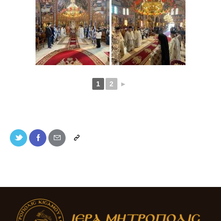
1
2
►