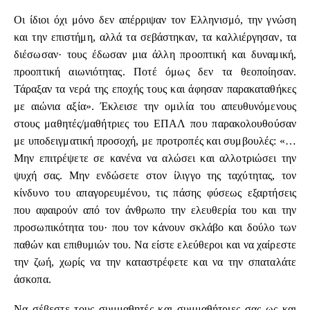
Οι ίδιοι όχι μόνο δεν απέρριψαν τον Ελληνισμό, την γνώση
και την επιστήμη, αλλά τα σεβάστηκαν, τα καλλιέργησαν, τα
διέσωσαν· τους έδωσαν μια άλλη προοπτική και δυναμική,
προοπτική αιωνιότητας. Ποτέ όμως δεν τα θεοποίησαν.
Τάραξαν τα νερά της εποχής τους και άφησαν παρακαταθήκες
με αιώνια αξία». Έκλεισε την ομιλία του απευθυνόμενους
στους μαθητές/μαθήτριες του ΕΠΑΛ που παρακολουθούσαν
με υποδειγματική προσοχή, με προτροπές και συμβουλές: «…
Μην επιτρέψετε σε κανένα να αλώσει και αλλοτριώσει την
ψυχή σας. Μην ενδώσετε στον ίλιγγο της ταχύτητας, τον
κίνδυνο του απαγορευμένου, τις πάσης φύσεως εξαρτήσεις
που αφαιρούν από τον άνθρωπο την ελευθερία του και την
προσωπικότητα του· που τον κάνουν σκλάβο και δούλο των
παθών και επιθυμιών του. Να είστε ελεύθεροι και να χαίρεστε
την ζωή, χωρίς να την καταστρέφετε και να την σπαταλάτε
άσκοπα.
Να σέβεστε τους συμμαθητές και συμμαθήτριες σας ως και