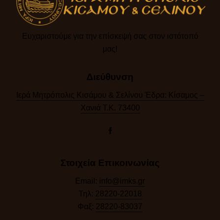
Ευχαριστούμε για την επίσκεψή σας στον ιστότοπό
μας!​
Διεύθυνση
Ιερά Μητρόπολις Κισάμου & Σελίνου Έδρα: Κίσαμος –
Χανιά Τ.Κ. 73400
Στοιχεία Επικοινωνίας
Email:
info@imks.gr
Τηλ:
28220-22018
Φαξ:
28220-83037