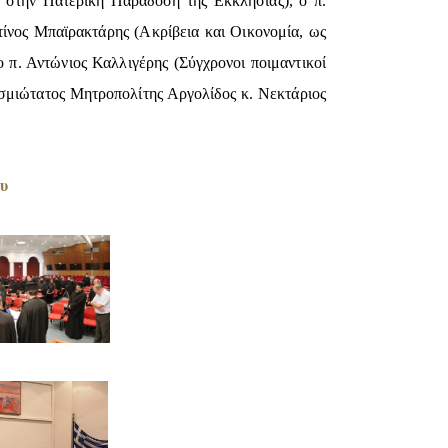
στην Πατερική Παράδοση της Εκκλησίας), ο π.
νος Μπαϊρακτάρης (Ακρίβεια και Οικονομία, ως
ο π. Αντώνιος Καλλιγέρης (Σύγχρονοι ποιμαντικοί
ασμιώτατος Μητροπολίτης Αργολίδος κ. Νεκτάριος
ου