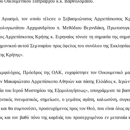
 του Οικουμενικού Πατριάρχου κ.κ. Βαρθολομαίου.
ν Αγιασμό, τον οποίο τέλεσε ο Σεβασμιώτατος Αρχιεπίσκοπος Κρ
ολογιωτάτου Αρχιμανδρίτου π. Μεθόδιου Βερνιδάκη, Πρωτοσυγκέ
ος Αρχιεπίσκοπος Κρήτης κ. Ειρηναίος τόνισε τη σημασία της σημ
ημονικού αυτού Σεμιναρίου προς όφελος του συνόλου της Εκκλησίας
της Κρήτης».
Αμφιλόχιος, Πρόεδρος της ΟΑΚ, ευχαρίστησε τον Οικουμενικό μας
τον Μακαριώτατο Αρχιεπίσκοπο Αθηνών και πάσης Ελλάδος κ. Ιερών
ία του Ιερού Μυστηρίου της Εξομολογήσεως», υπογράμμισε τα βασ
ιτικός πνευματικός, σημείωσε, ο γεμάτος αγάπη, καλωσύνη, συγκ
και θα συμπονέσει, προσευχόμενος προς τον Θεό, που είναι όλος αγά
ς και τον βαθύ πόνο της καρδιάς του προσερχομένου εν μεταναία 