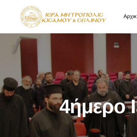
Αρχικ
Αρχική
Μητρόπ
4ήμερο Ι