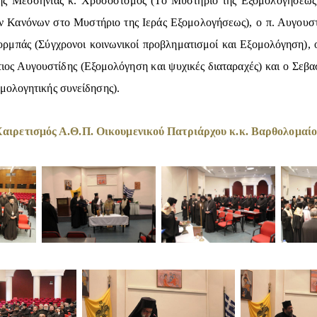
ης Μεσσηνίας κ. Χρυσόστομος (Το Μυστήριο της Εξομολογήσεως 
 Κανόνων στο Μυστήριο της Ιεράς Εξομολογήσεως), ο π. Αυγουστί
Ζορμπάς (Σύγχρονοι κοινωνικοί προβληματισμοί και Εξομολόγηση), 
ιος Αυγουστίδης (Εξομολόγηση και ψυχικές διαταραχές) και ο Σεβ
μολογητικής συνείδησης).
αιρετισμός Α.Θ.Π. Οικουμενικού Πατριάρχου κ.κ. Βαρθολομαί