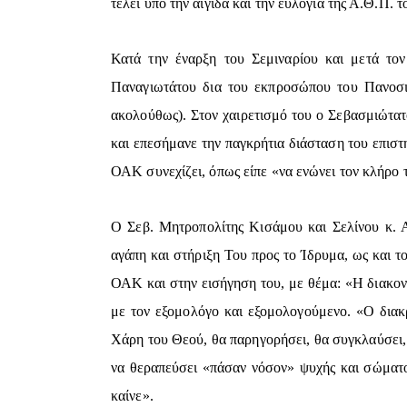
τελεί υπό την αιγίδα και την ευλογία της Α.Θ.Π.
Κατά την έναρξη του Σεμιναρίου και μετά το
Παναγιωτάτου δια του εκπροσώπου του Πανοσι
ακολούθως). Στον χαιρετισμό του ο Σεβασμιώτατ
και επεσήμανε την παγκρήτια διάσταση του επιστ
ΟΑΚ συνεχίζει, όπως είπε «να ενώνει τον κλήρο 
Ο Σεβ. Μητροπολίτης Κισάμου και Σελίνου κ. 
αγάπη και στήριξη Του προς το Ίδρυμα, ως και 
ΟΑΚ και στην εισήγηση του, με θέμα: «Η διακον
με τον εξομολόγο και εξομολογούμενο. «Ο διακρ
Χάρη του Θεού, θα παρηγορήσει, θα συγκλαύσει, 
να θεραπεύσει «πάσαν νόσον» ψυχής και σώματο
καίνε».