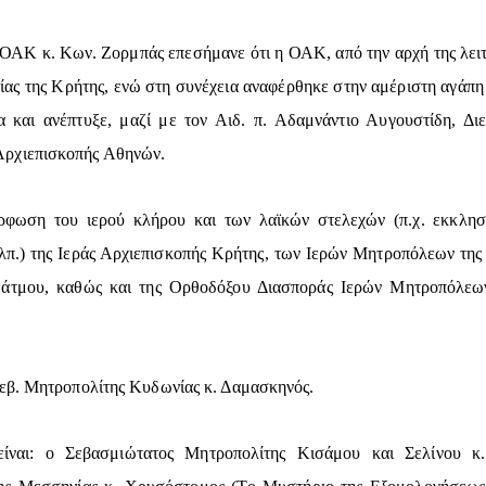
ς ΟΑΚ κ. Κων. Ζορμπάς επεσήμανε ότι η ΟΑΚ, από την αρχή της λειτο
ίας της Κρήτης, ενώ στη συνέχεια αναφέρθηκε στην αμέριστη αγάπ
α και ανέπτυξε, μαζί με τον Αιδ. π. Αδαμνάντιο Αυγουστίδη,
Αρχιεπισκοπής Αθηνών.
όρφωση του ιερού κλήρου και των λαϊκών στελεχών (π.χ. εκκλησ
λπ.) της Ιεράς Αρχιεπισκοπής Κρήτης, των Ιερών Μητροπόλεων τη
Πάτμου, καθώς και της Ορθοδόξου Διασποράς Ιερών Μητροπόλεω
εβ. Μητροπολίτης Κυδωνίας κ. Δαμασκηνός.
 είναι: ο Σεβασμιώτατος Μητροπολίτης Κισάμου και Σελίνου κ