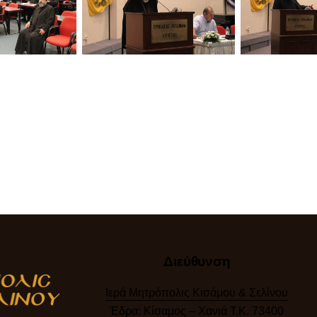
Διεύθυνση
Ιερά Μητρόπολις Κισάμου & Σελίνου
Έδρα: Κίσαμος – Χανιά Τ.Κ. 73400