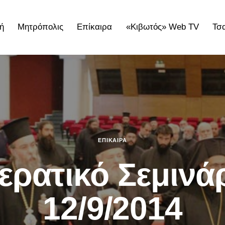
ή
Μητρόπολις
Επίκαιρα
«Κιβωτός» Web TV
Τσ
ολις
Επίκαιρα
«Κιβωτός» Web TV
Τσατσαρωνάκε
ΕΠΊΚΑΙΡΑ
ερατικό Σεμινά
12/9/2014