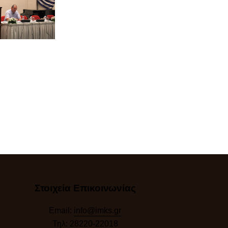
Στοιχεία Επικοινωνίας
Email:
info@imks.gr
Τηλ:
28220-22018