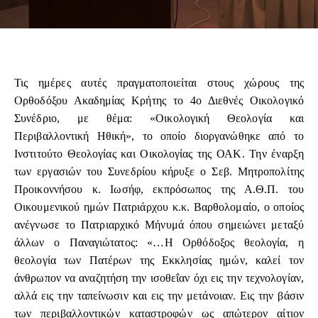
Τις ημέρες αυτές πραγματοποιείται στους χώρους της
Ορθοδόξου Ακαδημίας Κρήτης το 4ο Διεθνές Οικολογικό
Συνέδριο, με θέμα: «Οικολογική Θεολογία και
Περιβαλλοντική Ηθική», το οποίο διοργανώθηκε από το
Ινστιτούτο Θεολογίας και Οικολογίας της ΟΑΚ. Την έναρξη
των εργασιών του Συνεδρίου κήρυξε ο Σεβ. Μητροπολίτης
Προικοννήσου κ. Ιωσήφ, εκπρόσωπος της Α.Θ.Π. του
Οικουμενικού ημών Πατριάρχου κ.κ. Βαρθολομαίο, ο οποίος
ανέγνωσε το Πατριαρχικό Μήνυμά όπου σημειώνει μεταξύ
άλλων ο Παναγιώτατος: «…Η Ορθόδοξος θεολογία, η
θεολογία των Πατέρων της Εκκλησίας ημών, καλεί τον
άνθρωπον να αναζητήση την ισοθεΐαν όχι εις την τεχνολογίαν,
αλλά εις την ταπείνωσιν και εις την μετάνοιαν. Εις την βάσιν
των περιβαλλοντικών καταστροφών ως απώτερον αίτιον