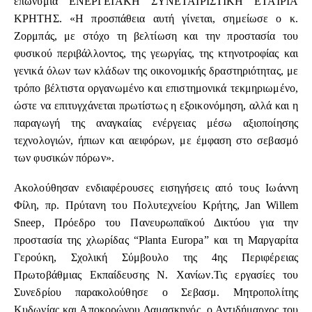
επωνυμία ΕΝΕΡΓΕΙΑΚΗ ΣΥΝΕΤΑΙΡΙΣΤΙΚΗ ΕΤΑΙΡΙΑ
ΚΡΗΤΗΣ. «Η προσπάθεια αυτή γίνεται, σημείωσε ο κ.
Ζορμπάς, με στόχο τη βελτίωση και την προστασία του
φυσικού περιβάλλοντος, της γεωργίας, της κτηνοτροφίας και
γενικά όλων των κλάδων της οικονομικής δραστηριότητας, με
τρόπο βέλτιστα οργανωμένο και επιστημονικά τεκμηριωμένο,
ώστε να επιτυγχάνεται πρωτίστως η εξοικονόμηση, αλλά και η
παραγωγή της αναγκαίας ενέργειας μέσω αξιοποίησης
τεχνολογιών, ήπιων και αειφόρων, με έμφαση στο σεβασμό
των φυσικών πόρων».
Ακολούθησαν ενδιαφέρουσες εισηγήσεις από τους Ιωάννη
Φίλη, πρ. Πρύτανη του Πολυτεχνείου Κρήτης, Jan Willem
Sneep, Πρόεδρο του Πανευρωπαϊκού Δικτύου για την
προστασία της χλωρίδας “Planta Europa” και τη Μαργαρίτα
Γερούκη, Σχολική Σύμβουλο της 4ης Περιφέρειας
Πρωτοβάθμιας Εκπαίδευσης Ν. Χανίων.Τις εργασίες του
Συνεδρίου παρακολούθησε ο Σεβασμ. Μητροπολίτης
Κυδωνίας και Αποκορώνου Δαμασκηνός, ο Αντιδήμαρχος του