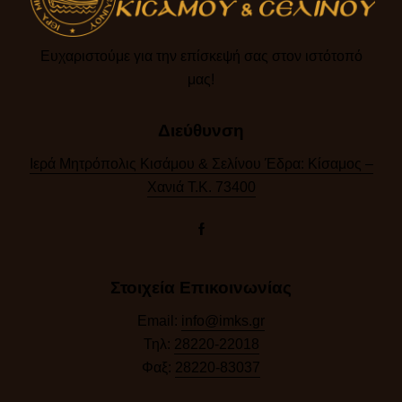
Ευχαριστούμε για την επίσκεψή σας στον ιστότοπό
μας!​
Διεύθυνση
Ιερά Μητρόπολις Κισάμου & Σελίνου Έδρα: Κίσαμος –
Χανιά Τ.Κ. 73400
Στοιχεία Επικοινωνίας
Email:
info@imks.gr
Τηλ:
28220-22018
Φαξ:
28220-83037