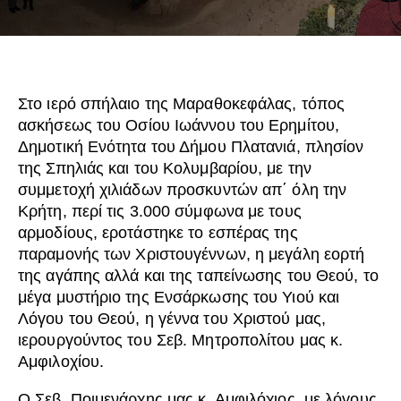
Στο ιερό σπήλαιο της Μαραθοκεφάλας, τόπος
ασκήσεως του Οσίου Ιωάννου του Ερημίτου,
Δημοτική Ενότητα του Δήμου Πλατανιά, πλησίον
της Σπηλιάς και του Κολυμβαρίου, με την
συμμετοχή χιλιάδων προσκυντών απ΄ όλη την
Κρήτη, περί τις 3.000 σύμφωνα με τους
αρμοδίους, εροτάστηκε το εσπέρας της
παραμονής των Χριστουγέννων, η μεγάλη εορτή
της αγάπης αλλά και της ταπείνωσης του Θεού, το
μέγα μυστήριο της Ενσάρκωσης του Υιού και
Λόγου του Θεού, η γέννα του Χριστού μας,
ιερουργούντος του Σεβ. Μητροπολίτου μας κ.
Αμφιλοχίου.
Ο Σεβ. Ποιμενάρχης μας κ. Αμφιλόχιος, με λόγους