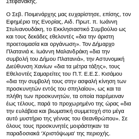
Στεφανάκης.
Ο Σεβ. Ποιμενάρχης μας ευχαρίστησε, επίσης, τον
Εφημέριο της Ενορίας, Αιδ. Πρωτ. π. Ιωάννη
Στυλιανουδάκη, το Εκκλησιαστικό Συμβούλιο ως
και τους δεκάδες εθελοντές «δια την άριστη
προετοιμασία και οργάνωση». Τον Δήμαρχο
Πλατανιά κ. Ιωάννη Μαλανδράκη «δια την
συμβολή του Δήμου Πλατανιά», την Αστυνομική
Διεύθυνση Χανίων «δια τα μέτρα τάξης», τους
Εθελοντές Σαμαρείτες του Π.Τ. Ε.Ε.Σ. Κισάμου
«δια την συμβολή τους στην ασφαλή κίνηση των
προσκυνητών εντός του σπηλαίου», ως και τα
πλήθη των προσκυνητών, τα οποία παρέμειναν
έως τέλους, παρά το προχωρημένο της ώρας «δια
την ευλάβεια και βιωματική συμμετοχή στο μέγα
αυτό μυστήριο της γέννας του Θεανθρώπου». Σε
όλους τους προσκυνητές μοιράστηκαν τα
παραδοσιακά ‘Χριστόψωμα’ της περιοχής.