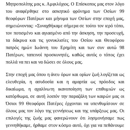
Μητροπολίτης μας κ. Αμφιλόχιος. Ο Επίσκοπος μας στον λόγο
του αναφέρθηκε στο ασκητικό φρόνημα των Οσίων 99
θεοφόρων Πατέρων και μήνυμα των Οσίων στην εποχή μας,
σημειώνοντας: «Συναχθήκαμε σήμερα σε τούτο τον ιερό τόπο,
τον ποτισμένο και αγιασμένο από την άσκηση, την προσευχή,
τα δάκρυα και τις γονυκλισίες του Οσίου και Θεοφόρου
πατρός ημών Ιωάννη του Ερημίτη και των συν αυτώ 98
Πατέρων, ταπεινοί προσκυνητές, καθώς αυτός ο τόπος έχει
πολλά να πει και να δώσει σε όλους μας.
Στην εποχή μας όπου η άνευ όρων και ορίων ζωή λογίζεται ως
ελευθερία, η ασυδοσία και η αμαρτία ως πρόοδος και
δικαίωμα, η αχαλίνωτη ικανοποίηση των επιθυμιών ως
κατόρθωμα, σε αυτή λοιπόν την παραζάλη των καιρών μας οι
Όσιοι 99 Θεοφόροι Πατέρες έρχονται να υπενθυμίσουν σε
όλους μας τον λόγο της γεννήσεως και της υπάρξεως μας. Οι
επιλογές της ζωής μας φανερώνουν ότι λησμονήσαμε πως
γεννηθήκαμε, ήρθαμε στον κόσμο αυτό, όχι για να πεθάνουμε