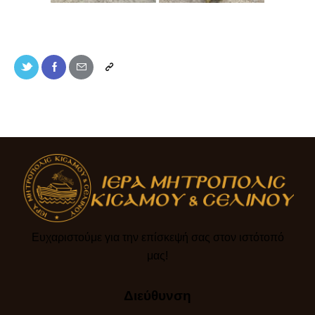
Ευχαριστούμε για την επίσκεψή σας στον ιστότοπό
μας!​
Διεύθυνση