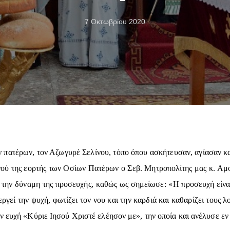
7 Οκτωβρίου 2020
πατέρων, τον Αζωγυρέ Σελίνου, τόπο όπου ασκήτευσαν, αγίασαν και
ού της εορτής των Οσίων Πατέρων ο Σεβ. Μητροπολίτης μας κ. Αμφι
την δύναμη της προσευχής, καθώς ως σημείωσε: «Η προσευχή είναι τ
γεί την ψυχή, φωτίζει τον νου και την καρδιά και καθαρίζει τους
ν ευχή «Κύριε Ιησού Χριστέ ελέησον με», την οποία και ανέλυσε εν