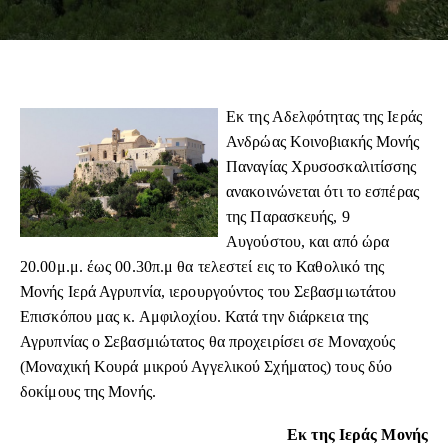
Εκ της Αδελφότητας της Ιεράς
Ανδρώας Κοινοβιακής Μονής
Παναγίας Χρυσοσκαλιτίσσης
ανακοινώνεται ότι το εσπέρας
της Παρασκευής, 9
Αυγούστου, και από ώρα
20.00μ.μ. έως 00.30π.μ θα τελεστεί εις το Καθολικό της
Μονής Ιερά Αγρυπνία, ιερουργούντος του Σεβασμιωτάτου
Επισκόπου μας κ. Αμφιλοχίου. Κατά την διάρκεια της
Αγρυπνίας ο Σεβασμιώτατος θα προχειρίσει σε Μοναχούς
(Μοναχική Κουρά μικρού Αγγελικού Σχήματος) τους δύο
δοκίμους της Μονής.
Εκ της Ιεράς Μονής