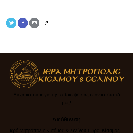
Ευχαριστούμε για την επίσκεψή σας στον ιστότοπό
μας!​
Διεύθυνση
Ιερά Μητρόπολις Κισάμου & Σελίνου Έδρα: Κίσαμος –