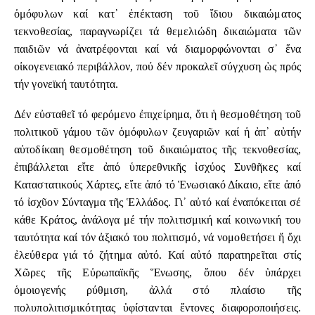
ὁμόφυλων καί κατ᾽ ἐπέκταση τοῦ ἴδιου δικαιώματος
τεκνοθεσίας, παραγνωρίζει τά θεμελιώδη δικαιώματα τῶν
παιδιῶν νά ἀνατρέφονται καί νά διαμορφώνονται σ᾽ ἕνα
οἰκογενειακό περιβάλλον, πού δέν προκαλεῖ σύγχυση ὡς πρός
τήν γονεϊκή ταυτότητα.
Δέν εὐσταθεῖ τό φερόμενο ἐπιχείρημα, ὅτι ἡ θεσμοθέτηση τοῦ
πολιτικοῦ γάμου τῶν ὁμόφυλων ζευγαριῶν καί ἡ ἀπ᾽ αὐτήν
αὐτοδίκαιη θεσμοθέτηση τοῦ δικαιώματος τῆς τεκνοθεσίας,
ἐπιβάλλεται εἴτε ἀπό ὑπερεθνικῆς ἰσχύος Συνθῆκες καί
Καταστατικούς Χάρτες, εἴτε ἀπό τό Ἑνωσιακό Δίκαιο, εἴτε ἀπό
τό ἰσχῦον Σύνταγμα τῆς Ἑλλάδος. Γι᾽ αὐτό καί ἐναπόκειται σέ
κάθε Κράτος, ἀνάλογα μέ τήν πολιτισμική καί κοινωνική του
ταυτότητα καί τόν ἀξιακό του πολιτισμό, νά νομοθετήσει ἤ ὄχι
ἐλεύθερα γιά τό ζήτημα αὐτό. Καί αὐτό παρατηρεῖται στίς
Χῶρες τῆς Εὐρωπαϊκῆς Ἕνωσης, ὅπου δέν ὑπάρχει
ὁμοιογενής ρύθμιση, ἀλλά στό πλαίσιο τῆς
πολυπολιτισμικότητας ὑφίστανται ἔντονες διαφοροποιήσεις.