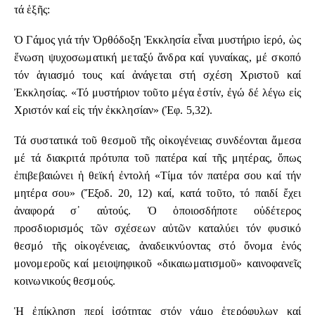
τά ἑξῆς:
Ὁ Γάμος γιά τήν Ὀρθόδοξη Ἐκκλησία εἶναι μυστήριο ἱερό, ὡς
ἕνωση ψυχοσωματική μεταξύ ἄνδρα καί γυναίκας, μέ σκοπό
τόν ἁγιασμό τους καί ἀνάγεται στή σχέση Χριστοῦ καί
Ἐκκλησίας. «Τό μυστήριον τοῦτο μέγα ἐστίν, ἐγώ δέ λέγω εἰς
Χριστόν καί εἰς τήν ἐκκλησίαν» (Ἐφ. 5,32).
Τά συστατικά τοῦ θεσμοῦ τῆς οἰκογένειας συνδέονται ἄμεσα
μέ τά διακριτά πρότυπα τοῦ πατέρα καί τῆς μητέρας, ὅπως
ἐπιβεβαιώνει ἡ θεϊκή ἐντολή «Τίμα τόν πατέρα σου καί τήν
μητέρα σου» (Ἔξοδ. 20, 12) καί, κατά τοῦτο, τό παιδί ἔχει
ἀναφορά σ᾽ αὐτούς. Ὁ ὁποιοσδήποτε οὐδέτερος
προσδιορισμός τῶν σχέσεων αὐτῶν καταλύει τόν φυσικό
θεσμό τῆς οἰκογένειας, ἀναδεικνύοντας στό ὄνομα ἑνός
μονομεροῦς καί μειοψηφικοῦ «δικαιωματισμοῦ» καινοφανεῖς
κοινωνικούς θεσμούς.
Ἡ ἐπίκληση περί ἰσότητας στόν γάμο ἑτερόφυλων καί