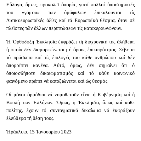
Εὔλογα, ὅμως, προκαλεῖ ἀπορία, γιατί πολλοί ὑποστηρικτές
τοῦ «γάμου» τῶν ὁμόφυλων ἐπικαλοῦνται τίς
Δυτικοευρωπαϊκές ἀξίες καί τά Εὐρωπαϊκά θέσμια, ὅταν σέ
πλεῖστες τῶν ἄλλων περιπτώσεων τίς κατακεραυνώνουν.
Ἡ Ὀρθόδοξη Ἐκκλησία ἐκφράζει τή διαχρονική της ἀλήθεια,
ἡ ὁποία δέν διαμορφώνεται μέ ὅρους ἐπικαιρότητας. Σέβεται
τό πρόσωπο καί τίς ἐπιλογές τοῦ κάθε ἀνθρώπου καί δέν
ἀπορρίπτει κανένα. Αὐτό, ὅμως, δέν σημαίνει ὅτι ὁ
ὁποιοσδήποτε δικαιωματισμός καί τό κάθε κοινωνικό
φαινόμενο πρέπει νά καταξιώνεται καί ὡς θεσμός.
Οἱ μόνοι ἁρμόδιοι νά νομοθετοῦν εἶναι ἡ Κυβέρνηση καί ἡ
Βουλή τῶν Ἑλλήνων. Ὅμως, ἡ Ἐκκλησία, ὅπως καί κάθε
πολίτης, ἔχουν τό συνταγματικό δικαίωμα νά ἐκφράζουν
ἐλεύθερα τή θέση τους.
Ἡράκλειο, 15 Ἰανουαρίου 2023