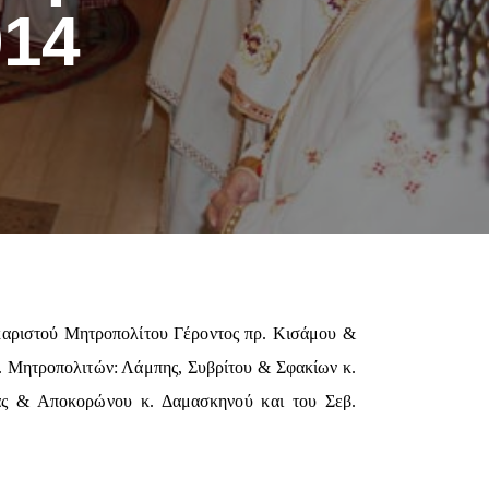
014
καριστού Μητροπολίτου Γέροντος πρ. Κισάμου &
β. Μητροπολιτών: Λάμπης, Συβρίτου & Σφακίων κ.
ας & Αποκορώνου κ. Δαμασκηνού και του Σεβ.