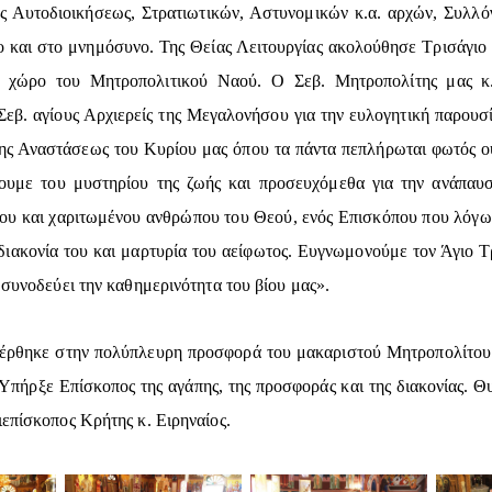
ής Αυτοδιοικήσεως, Στρατιωτικών, Αστυνομικών κ.α. αρχών, Συλλό
ο και στο μνημόσυνο. Της Θείας Λειτουργίας ακολούθησε Τρισάγιο
ιο χώρο του Μητροπολιτικού Ναού. Ο Σεβ. Μητροπολίτης μας κ
Σεβ. αγίους Αρχιερείς της Μεγαλονήσου για την ευλογητική παρουσί
ς Αναστάσεως του Κυρίου μας όπου τα πάντα πεπλήρωται φωτός ουρ
ουμε του μυστηρίου της ζωής και προσευχόμεθα για την ανάπαυ
ου και χαριτωμένου ανθρώπου του Θεού, ενός Επισκόπου που λόγω 
 διακονία του και μαρτυρία του αείφωτος. Ευγνωμονούμε τον Άγιο Τ
 συνοδεύει την καθημερινότητα του βίου μας».
φέρθηκε στην πολύπλευρη προσφορά του μακαριστού Μητροπολίτου κ
. «Υπήρξε Επίσκοπος της αγάπης, της προσφοράς και της διακονίας. 
ιεπίσκοπος Κρήτης κ. Ειρηναίος.