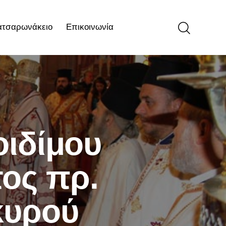
ατσαρωνάκειο
Επικοινωνία
ιο
Επικοινωνία
ιδίμου
ος πρ.
κυρού