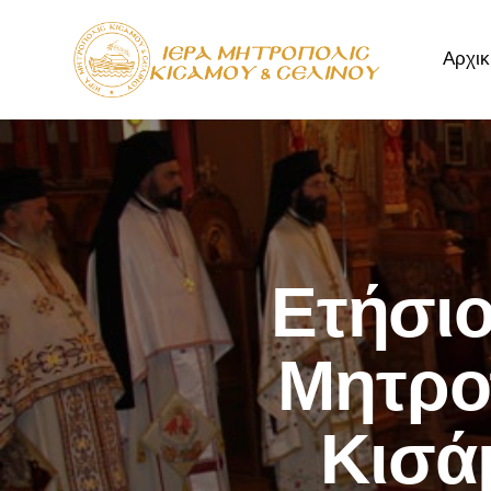
Αρχικ
Αρχική
Μητρόπ
Ετήσι
Μητρο
Κισά