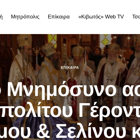
ή
Μητρόπολις
Επίκαιρα
«Κιβωτός» Web TV
Τσ
ολις
Επίκαιρα
«Κιβωτός» Web TV
Τσατσαρωνάκε
ΕΠΊΚΑΙΡΑ
ο Μνημόσυνο αο
πολίτου Γέροντ
μου & Σελίνου 