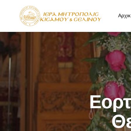
Αρχικ
Αρχική
Μητρόπ
Εορτ
Θε