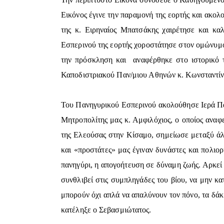
Εικόνος έγινε την παραμονή της εορτής και ακο
της κ. Ειρηναίος Μπατσάκης χαιρέτησε και κ
Εσπερινού της εορτής χοροστάτησε στον ομώνυμ
την πρόσκληση και αναφέρθηκε στο ιστορικό τ
Καποδιστριακού Παν/μιου Αθηνών κ. Κωνσταντί
Του Πανηγυρικού Εσπερινού ακολούθησε Ιερά Παρ
Μητροπολίτης μας κ. Αμφιλόχιος, ο οποίος αναφ
της Ελεούσας στην Κίσαμο, σημείωσε μεταξύ άλλ
και «προστάτες» μας έγιναν δυνάστες και πολιο
πανηγύρι, η απογοήτευση σε δύναμη ζωής. Αρκεί 
συνθλιβεί στις συμπληγάδες του βίου, να μην κ
μπορούν όχι απλά να απαλύνουν τον πόνο, τα δάκ
κατέληξε ο Σεβασμιώτατος.