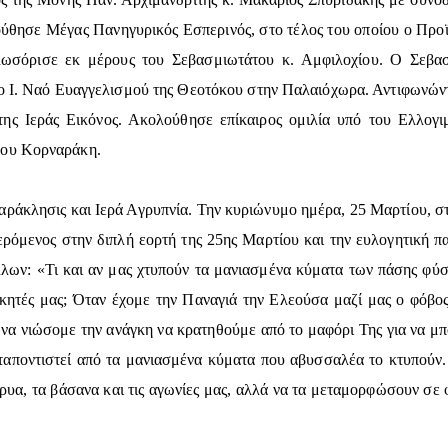
λούθησε Μέγας Πανηγυρικός Εσπερινός, στο τέλος του οποίου ο Προ
αλωσόρισε εκ μέρους του Σεβασμιωτάτου κ. Αμφιλοχίου. Ο Σεβασ
ο Ι. Ναό Ευαγγελισμού της Θεοτόκου στην Παλαιόχωρα. Αντιφωνώντ
ης Ιεράς Εικόνος. Ακολούθησε επίκαιρος ομιλία υπό του Ελλογ
νου Κορναράκη.
άκλησις και Ιερά Αγρυπνία. Την κυριώνυμο ημέρα, 25 Μαρτίου, στ
ερόμενος στην διπλή εορτή της 25ης Μαρτίου και την ευλογητική 
ων: «Τι και αν μας χτυπούν τα μανιασμένα κύματα των πάσης φύσε
ρκητές μας; Όταν έχομε την Παναγιά την Ελεούσα μαζί μας ο φόβο
να νιώσομε την ανάγκη να κρατηθούμε από το μαφόρι Της για να μπο
αταποντιστεί από τα μανιασμένα κύματα που αβυσσαλέα το κτυπούν. 
ρυα, τα βάσανα και τις αγωνίες μας, αλλά να τα μεταμορφώσουν σε φ