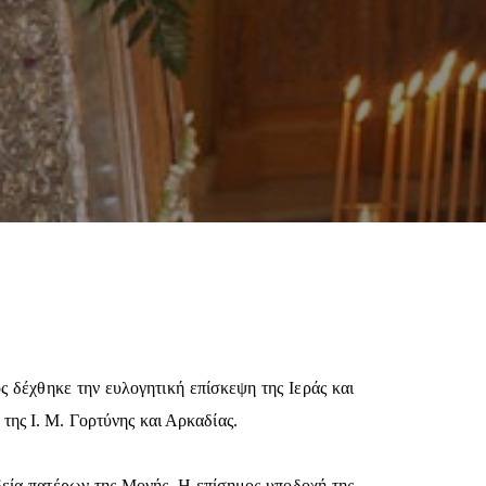
 δέχθηκε την ευλογητική επίσκεψη της Ιεράς και
ης Ι. Μ. Γορτύνης και Αρκαδίας.
εία πατέρων της Μονής. Η επίσημος υποδοχή της