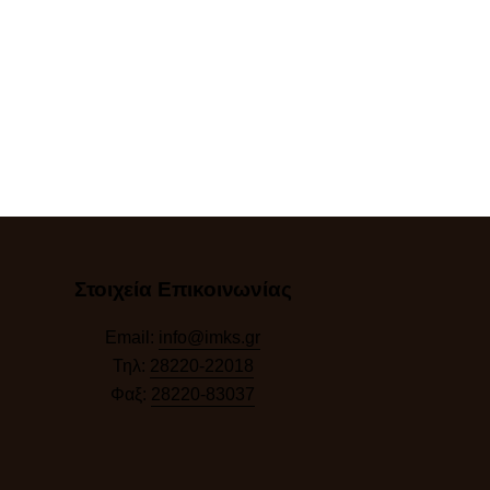
Στοιχεία Επικοινωνίας
Email:
info@imks.gr
Τηλ:
28220-22018
Φαξ:
28220-83037