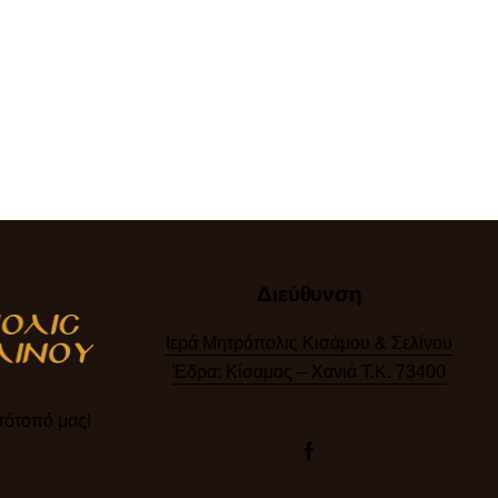
Διεύθυνση
Ιερά Μητρόπολις Κισάμου & Σελίνου
Έδρα: Κίσαμος – Χανιά Τ.Κ. 73400
ότοπό μας!​