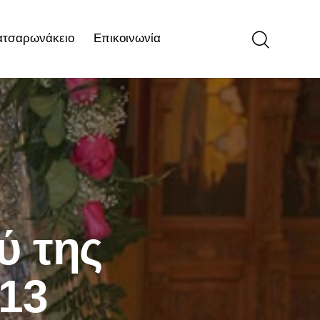
ατσαρωνάκειο
Επικοινωνία
ιο
Επικοινωνία
ύ της
013