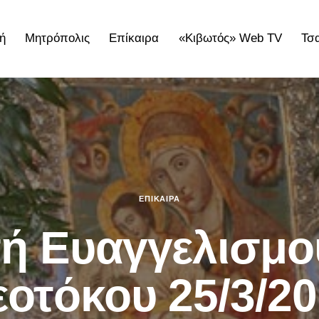
ή
Μητρόπολις
Επίκαιρα
«Κιβωτός» Web TV
Τσ
ολις
Επίκαιρα
«Κιβωτός» Web TV
Τσατσαρωνάκε
ΕΠΊΚΑΙΡΑ
ή Ευαγγελισμο
οτόκου 25/3/2