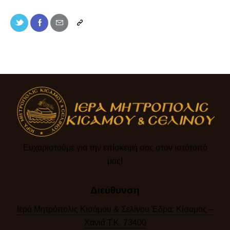
Ευχαριστούμε για την επίσκεψή σας στον ιστότοπό
μας!​
Διεύθυνση
Ιερά Μητρόπολις Κισάμου & Σελίνου Έδρα: Κίσαμος –
Χανιά Τ.Κ. 73400