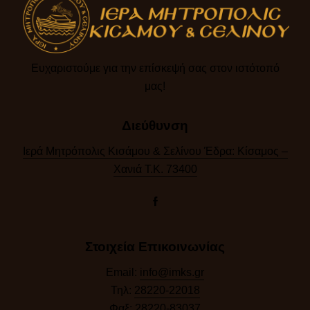
Ευχαριστούμε για την επίσκεψή σας στον ιστότοπό
μας!​
Διεύθυνση
Ιερά Μητρόπολις Κισάμου & Σελίνου Έδρα: Κίσαμος –
Χανιά Τ.Κ. 73400
Στοιχεία Επικοινωνίας
Email:
info@imks.gr
Τηλ:
28220-22018
Φαξ:
28220-83037