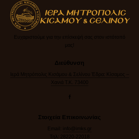
Ευχαριστούμε για την επίσκεψή σας στον ιστότοπό
μας!​
Διεύθυνση
Ιερά Μητρόπολις Κισάμου & Σελίνου Έδρα: Κίσαμος –
Χανιά Τ.Κ. 73400
Στοιχεία Επικοινωνίας
Email:
info@imks.gr
Τηλ:
28220-22018