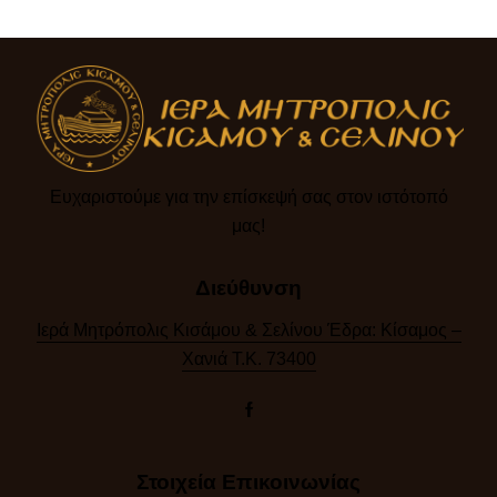
Ευχαριστούμε για την επίσκεψή σας στον ιστότοπό
μας!​
Διεύθυνση
Ιερά Μητρόπολις Κισάμου & Σελίνου Έδρα: Κίσαμος –
Χανιά Τ.Κ. 73400
Στοιχεία Επικοινωνίας