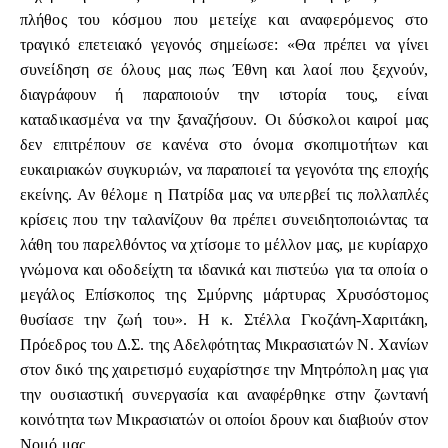
πλήθος του κόσμου που μετείχε και αναφερόμενος στο
τραγικό επετειακό γεγονός σημείωσε: «Θα πρέπει να γίνει
συνείδηση σε όλους μας πως Έθνη και λαοί που ξεχνούν,
διαγράφουν ή παραποιούν την ιστορία τους, είναι
καταδικασμένα να την ξαναζήσουν. Οι δύσκολοι καιροί μας
δεν επιτρέπουν σε κανένα στο όνομα σκοπιμοτήτων και
ευκαιριακών συγκυριών, να παραποιεί τα γεγονότα της εποχής
εκείνης. Αν θέλομε η Πατρίδα μας να υπερβεί τις πολλαπλές
κρίσεις που την ταλανίζουν θα πρέπει συνειδητοποιώντας τα
λάθη του παρελθόντος να χτίσομε το μέλλον μας, με κυρίαρχο
γνώμονα και οδοδείχτη τα ιδανικά και πιστεύω για τα οποία ο
μεγάλος Επίσκοπος της Σμύρνης μάρτυρας Χρυσόστομος
θυσίασε την ζωή του». Η κ. Στέλλα Γκοζάνη-Χαριτάκη,
Πρόεδρος του Δ.Σ. της Αδελφότητας Μικρασιατών Ν. Χανίων
στον δικό της χαιρετισμό ευχαρίστησε την Μητρόπολη μας για
την ουσιαστική συνεργασία και αναφέρθηκε στην ζωντανή
κοινότητα των Μικρασιατών οι οποίοι δρουν και διαβιούν στον
Νομό μας.