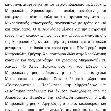
καταγωγή, αναφέρθηκε για τον μεγάλο Επίσκοπο της Σμύρνης,
Μητροπολίτη Χρυσόστομο, ο οποίος αρνούμενος να
καταφύγει σε τόπο ασφαλή κατά τα τραγικά γεγονότα της
Μικρασιατικής καταστροφής, σφαγιάσθηκε με τρόπο φρικτό
και απάνθρωπο. Ο π. Αθανάσιος μίλησε για την διαχρονική
ευθύνη των κρατούντων ως προς την αδυναμία αναγνώρισης
της Μικρασιατικής καταστροφής ως επίσης και στα πολλά
μηνύματα που η θυσία και προσφορά του Εθνοϊερομάρτυρα
Μητροπολίτη Σμύρνης Χρυσοστόμου δίδει στην Νεοελληνική
κοινωνία και πραγματικότητα. Οι χορωδίες Μικρασιατών Ν.
Χανίων «Ο Άγιος Πολύκαρπος», και του Ωδείου της
Μητροπόλεως μας απέδωσαν με τρόπο αριστοτεχνικό
Μικρασιάτικα τραγούδια. Στον εκθεσιακό χώρο του
«Τσατσαρωνάκειου» Πολύκεντρου της Μητροπόλεως μας
λειτούργησε παράλληλα και έκθεση φωτογραφίας από τις
Αλησμόνητες Πατρίδες. Την εκδήλωση χαιρέτισαν ο Σεβ.
Μητροπολίτης μας κ. Αμφιλόχιος ο οποίος καλωσόρισε και
ευχαρίστησε τους συνδιοργανωτές, τον ομιλητή, ως και το