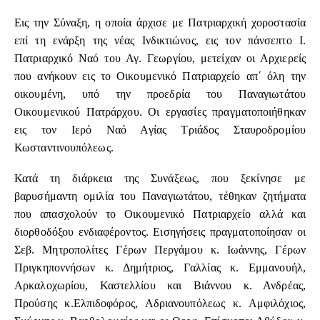
Εις την Σύναξη, η οποία άρχισε με Πατριαρχική χοροστασία
επί τη ενάρξη της νέας Ινδικτιώνος, εις τον πάνσεπτο Ι.
Πατριαρχικό Ναό του Αγ. Γεωργίου, μετείχαν οι Αρχιερείς
που ανήκουν εις το Οικουμενικό Πατριαρχείο απ΄ όλη την
οικουμένη, υπό την προεδρία του Παναγιωτάτου
Οικουμενικού Πατράρχου. Οι εργασίες πραγματοποιήθηκαν
εις τον Ιερό Ναό Αγίας Τριάδος Σταυροδρομίου
Κωσταντινουπόλεως.
Κατά τη διάρκεια της Συνάξεως, που ξεκίνησε με
βαρυσήμαντη ομιλία του Παναγιωτάτου, τέθηκαν ζητήματα
που απασχολούν το Οικουμενικό Πατριαρχείο αλλά και
διορθοδόξου ενδιαφέροντος. Εισηγήσεις πραγματοποίησαν οι
Σεβ. Μητροπολίτες Γέρων Περγάμου κ. Ιωάννης, Γέρων
Πριγκηποννήσων κ. Δημήτριος, Γαλλίας κ. Εμμανουήλ,
Αρκαλοχωρίου, Καστελλίου και Βιάννου κ. Ανδρέας,
Προύσης κ.Ελπιδοφόρος, Αδριανουπόλεως κ. Αμφιλόχιος,