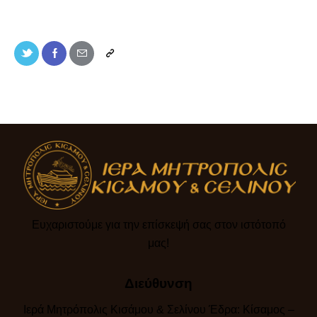
Ευχαριστούμε για την επίσκεψή σας στον ιστότοπό
μας!​
Διεύθυνση
Ιερά Μητρόπολις Κισάμου & Σελίνου Έδρα: Κίσαμος –