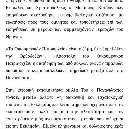
Σμύρνης κ. Βαρθολομαίος και οι Θεοφ. Επίσκοποι Αβύδου κ.
Κύριλλος και Χριστουπόλεως κ. Μακάριος. Κατόπιν των
εισηγήσεων ακολούθησε εκτενής διαλογική συζήτηση, με
ερωτήσεις προς τους ομιλητές και τοποθετήσεις επί των
εισηγήσεων εκ μέρους των συμμετεχόντων Ιεραρχών του
Θρόνου.
«Το Οικουμενικόν Πατριαρχείον είναι η ζύμη, ήτις ζυμεί όλην
την Ορθοδοξίαν», «Αποστολή του Οικουμενικού
Πατριαρχείου η διατήρηση των από πολλών αιώνων τιμαλφών
παραδόσεων και διδασκαλιών», σημείωσε μεταξύ άλλων ο
Παναγιώτατος.
Στην ιστορική καταληκτήρια ομιλία Του ο Παναγιώτατος
τόνισε, μεταξύ άλλων: «η διακονική και εσχατολογική
ταυτότης της Εκκλησίας απειλείται σήμερον όχι μόνον από την
εκκοσμίκευσιν, αλλά και από την κλειστότητα και την
εσωστρέφειαν μιάς πνευματικότητος, η οποία παρεισέρχεται
εις την Εκκλησίαν. Είμεθα κληρονόμοι και φύλακες της ιεράς