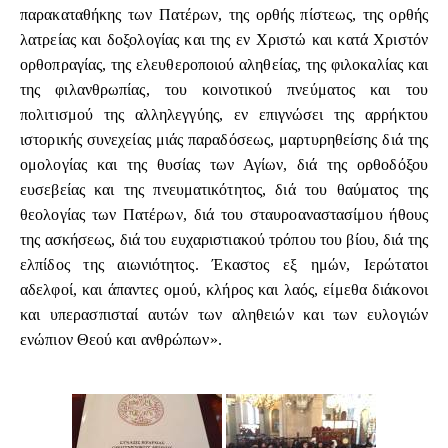
παρακαταθήκης των Πατέρων, της ορθής πίστεως, της ορθής
λατρείας και δοξολογίας και της εν Χριστώ και κατά Χριστόν
ορθοπραγίας, της ελευθεροποιού αληθείας, της φιλοκαλίας και
της φιλανθρωπίας, του κοινοτικού πνεύματος και του
πολιτισμού της αλληλεγγύης, εν επιγνώσει της αρρήκτου
ιστορικής συνεχείας μιάς παραδόσεως, μαρτυρηθείσης διά της
ομολογίας και της θυσίας των Αγίων, διά της ορθοδόξου
ευσεβείας και της πνευματικότητος, διά του θαύματος της
θεολογίας των Πατέρων, διά του σταυροαναστασίμου ήθους
της ασκήσεως, διά του ευχαριστιακού τρόπου του βίου, διά της
ελπίδος της αιωνιότητος. Έκαστος εξ ημών, Ιερώτατοι
αδελφοί, και άπαντες ομού, κλήρος και λαός, είμεθα διάκονοι
και υπερασπισταί αυτών των αληθειών και των ευλογιών
ενώπιον Θεού και ανθρώπων».