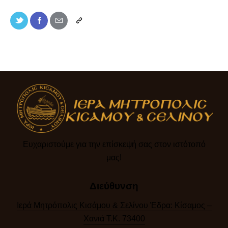
Ευχαριστούμε για την επίσκεψή σας στον ιστότοπό
μας!​
Διεύθυνση
Ιερά Μητρόπολις Κισάμου & Σελίνου Έδρα: Κίσαμος –
Χανιά Τ.Κ. 73400