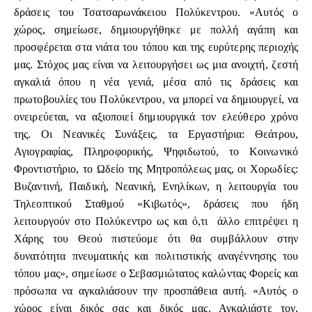
δράσεις του Τσατσαρωνάκειου Πολύκεντρου. «Αυτός ο
χώρος, σημείωσε, δημιουργήθηκε με πολλή αγάπη και
προσφέρεται στα νιάτα του τόπου και της ευρύτερης περιοχής
μας. Στόχος μας είναι να λειτουργήσει ως μια ανοιχτή, ζεστή
αγκαλιά όπου η νέα γενιά, μέσα από τις δράσεις και
πρωτοβουλίες του Πολύκεντρου, να μπορεί να δημιουργεί, να
ονειρεύεται, να αξιοποιεί δημιουργικά τον ελεύθερο χρόνο
της. Οι Νεανικές Συνάξεις, τα Εργαστήρια: Θεάτρου,
Αγιογραφίας, Πληροφορικής, Ψηφιδωτού, το Κοινωνικό
Φροντιστήριο, το Ωδείο της Μητροπόλεως μας, οι Χορωδίες:
Βυζαντινή, Παιδική, Νεανική, Ενηλίκων, η λειτουργία του
Τηλεοπτικού Σταθμού «Κιβωτός», δράσεις που ήδη
λειτουργούν στο Πολύκεντρο ως και ό,τι άλλο επιτρέψει η
Χάρης του Θεού πιστεύομε ότι θα συμβάλλουν στην
δυνατότητα πνευματικής και πολιτιστικής αναγέννησης του
τόπου μας», σημείωσε ο Σεβασμιώτατος καλώντας Φορείς και
πρόσωπα να αγκαλιάσουν την προσπάθεια αυτή. «Αυτός ο
χώρος είναι δικός σας και δικός μας. Αγκαλιάστε τον,