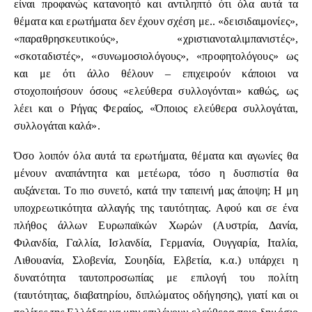
είναι προφανώς κατανοητό και αντιληπτό ότι όλα αυτά τα
θέματα και ερωτήματα δεν έχουν σχέση με.. «δεισιδαιμονίες»,
«παραθρησκευτικούς», «χριστιανοταλιμπανιστές»,
«σκοταδιστές», «συνωμοσιολόγους», «προφητολόγους» ως
και με ότι άλλο θέλουν – επιχειρούν κάποιοι να
στοχοποιήσουν όσους «ελεύθερα συλλογόνται» καθώς, ως
λέει και ο Ρήγας Φεραίος, «Όποιος ελεύθερα συλλογάται,
συλλογάται καλά».
Όσο λοιπόν όλα αυτά τα ερωτήματα, θέματα και αγωνίες θα
μένουν αναπάντητα και μετέωρα, τόσο η δυσπιστία θα
αυξάνεται. Το πιο συνετό, κατά την ταπεινή μας άποψη; Η μη
υποχρεωτικότητα αλλαγής της ταυτότητας. Αφού και σε ένα
πλήθος άλλων Ευρωπαϊκών Χωρών (Αυστρία, Δανία,
Φιλανδία, Γαλλία, Ισλανδία, Γερμανία, Ουγγαρία, Ιταλία,
Λιθουανία, Σλοβενία, Σουηδία, Ελβετία, κ.α.) υπάρχει η
δυνατότητα ταυτοπροσωπίας με επιλογή του πολίτη
(ταυτότητας, διαβατηρίου, διπλώματος οδήγησης), γιατί και οι