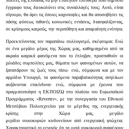
πολίτες της Ελλάδας να μην επιλέγουν ελεύθερα ποιο δημόσιο
έγγραφο τους διευκολύνει στις συναλλαγές τους; Αυτό, είναι
σίγουρο, θα άρει τις όποιες καχυποψίες και θα αποσοβήσει τις
πάσης φύσεως πιθανές κοινωνικές εντάσεις, διασφαλίζοντας,
σε κρίσιμους καιρούς, την περιπόθητη και απαραίτητη ενότητα.
Προεκτείνοντας τον παραπάνω συλλογισμό, σκέφτομαι: Ενώ
σε ένα μεγάλο μέρος της Χώρας μας, καθημαγμένο από τα
ακραία καιρικά φαινόμενα που το έπληξαν, προσπαθούν οι
χιλιάδες συμπολίτες μας, θύματα των φαινομένων αυτών, να
ξαναπάρουν τις ζωές τους πίσω· ενώ, σύμφωνα και με τον
αρμόδιο Υπουργό, τα φαινόμενα παραβατικότητας ανηλίκων
αυξάνονται επικίνδυνα· ενώ, σύμφωνα με έρευνα που
πραγματοποίησε η ΕΚΠΟΙΖΩ στο πλαίσιο του Ευρωπαϊκού
Προγράμματος «Reverter», με την συνεργασία του Εθνικού
Μετσόβιου Πολυτεχνείου για το μέγεθος της ενεργειακής
κρίσης στην Χώρα μας, μεγάλο
μερίδιο νοικοκυριών κινδυνεύουν από ενεργειακή φτώχεια.
Χαρακτηριστικό το γεγονός ότι τα μισά νοικοκυριά αναφέρουν