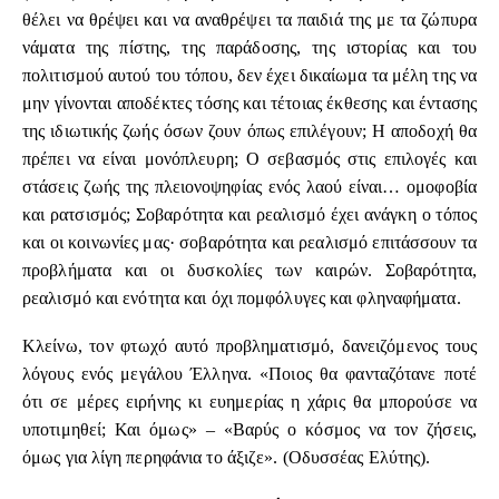
θέλει να θρέψει και να αναθρέψει τα παιδιά της με τα ζώπυρα
νάματα της πίστης, της παράδοσης, της ιστορίας και του
πολιτισμού αυτού του τόπου, δεν έχει δικαίωμα τα μέλη της να
μην γίνονται αποδέκτες τόσης και τέτοιας έκθεσης και έντασης
της ιδιωτικής ζωής όσων ζουν όπως επιλέγουν; Η αποδοχή θα
πρέπει να είναι μονόπλευρη; Ο σεβασμός στις επιλογές και
στάσεις ζωής της πλειονοψηφίας ενός λαού είναι… ομοφοβία
και ρατσισμός; Σοβαρότητα και ρεαλισμό έχει ανάγκη ο τόπος
και οι κοινωνίες μας· σοβαρότητα και ρεαλισμό επιτάσσουν τα
προβλήματα και οι δυσκολίες των καιρών. Σοβαρότητα,
ρεαλισμό και ενότητα και όχι πομφόλυγες και φληναφήματα.
Κλείνω, τον φτωχό αυτό προβληματισμό, δανειζόμενος τους
λόγους ενός μεγάλου Έλληνα. «Ποιος θα φανταζότανε ποτέ
ότι σε μέρες ειρήνης κι ευημερίας η χάρις θα μπορούσε να
υποτιμηθεί; Και όμως» – «Βαρύς ο κόσμος να τον ζήσεις,
όμως για λίγη περηφάνια το άξιζε». (Οδυσσέας Ελύτης).