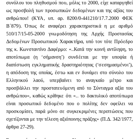
συνόλου του πληθυσμού που, μόλις το 2000, είχε καταργηθεί
ως προσβολή των προσωπικών δεδομένων και της αξίας του
ανθρώπου! (ΚΥΑ, υπ. αρ. 8200/0-441210/17.7.2000 ΦΕΚ
Β΄879). Όπως δε αναφέρει χαρακτηριστικά η με αριθμό
510/17/15-05-2000 γνωμοδότηση της Αρχής Προστασίας
Δεδομένων Προσωπικού Χαρακτήρα, υπό τον τότε Πρόεδρο
της κ. Κωνσταντίνο Δαφέρμο: «..Κατά την κοινή αντίληψη, το
αποτύπωμα (η ‘σήμανση’) συνδέεται με την υποψία ή
διαπίστωση εγκληματικής δραστηριότητας (‘σεσημασμένοι’),
η απόδοση της οποίας, έστω και εν δυνάμει στο σύνολο του
Ελληνικού λαού, υπερβαίνει το αναγκαίο μέτρο και
προσβάλλει την προστατευόμενη από το Σύνταγμα αξία του
ανθρώπου», καθώς κρίθηκε ότι «.. το δακτυλικό αποτύπωμα
είναι προσωπικό δεδομένο που ο πολίτης δεν οφείλει να
προσκομίσει, παρά μόνο σε συγκεκριμένες περιπτώσεις που
σχετίζονται με την τέλεση αξιόποινης πράξης» (Π.Δ. 342/1977,
άρθρα 27-29).