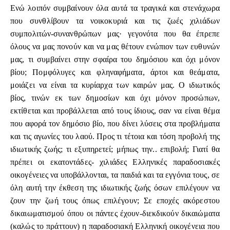
Ενώ λοιπόν συμβαίνουν όλα αυτά τα τραγικά και στενάχωρα
που συνθλίβουν τα νοικοκυριά και τις ζωές χιλιάδων
συμπολιτών-συνανθρώπων μας· γεγονότα που θα έπρεπε
όλους να μας πονούν και να μας θέτουν ενώπιον των ευθυνών
μας, τι συμβαίνει στην σφαίρα του δημόσιου και όχι μόνον
βίου; Πομφόλυγες και φληναφήματα, άρτοι και θεάματα,
μοιάζει να είναι τα κυρίαρχα των καιρών μας. Ο ιδιωτικός
βίος, τινών εκ των δημοσίων και όχι μόνον προσώπων,
εκτίθεται και προβάλλεται από τους ίδιους, σαν να είναι θέμα
που αφορά τον δημόσιο βίο, που δίνει λύσεις στα προβλήματα
και τις αγωνίες του λαού. Προς τι τέτοια και τόση προβολή της
ιδιωτικής ζωής; τι εξυπηρετεί; μήπως την.. επιβολή; Γιατί θα
πρέπει οι εκατοντάδες- χιλιάδες Ελληνικές παραδοσιακές
οικογένειες να υποβάλλονται, τα παιδιά και τα εγγόνια τους, σε
όλη αυτή την έκθεση της ιδιωτικής ζωής όσων επιλέγουν να
ζουν την ζωή τους όπως επιλέγουν; Σε εποχές ακόρεστου
δικαιωματισμού όπου οι πάντες έχουν-διεκδικούν δικαιώματα
(καλώς το πράττουν) η παραδοσιακή Ελληνική οικογένεια που