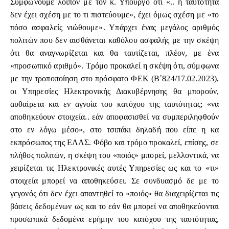
Συμφωνούμε λοιπόν με τον κ. Υπουργό ότι «.. η ταυτότητα
δεν έχει σχέση με το τι πιστεύουμε», έχει όμως σχέση με «το
πόσο ασφαλείς νιώθουμε». Υπάρχει ένας μεγάλος αριθμός
πολιτών που δεν αισθάνεται καθόλου ασφαλής με την σκέψη
ότι θα αναγνωρίζεται και θα ταυτίζεται, πλέον, με ένα
«προσωπικό αριθμό». Τρόμο προκαλεί η σκέψη ότι, σύμφωνα
με την τροποποίηση στο πρόσφατο ΦΕΚ (Β΄824/17.02.2023),
οι Υπηρεσίες Ηλεκτρονικής Διακυβέρνησης θα μπορούν,
αυθαίρετα και εν αγνοία του κατόχου της ταυτότητας; «να
αποθηκεύουν στοιχεία.. εάν αποφασισθεί να συμπεριληφθούν
στο εν λόγω μέσο», στο τσιπάκι δηλαδή που είπε η κα
εκπρόσωπος της ΕΛΑΣ. Φόβο και τρόμο προκαλεί, επίσης, σε
πλήθος πολιτών, η σκέψη του «ποιός» μπορεί, μελλοντικά, να
χειρίζεται τις Ηλεκτρονικές αυτές Υπηρεσίες ως και το «τι»
στοιχεία μπορεί να αποθηκεύσει. Σε συνδυασμό δε με το
γεγονός ότι δεν έχει απαντηθεί το «ποιός» θα διαχειρίζεται τις
βάσεις δεδομένων ως και το εάν θα μπορεί να αποθηκεύονται
προσωπικά δεδομένα ερήμην του κατόχου της ταυτότητας,