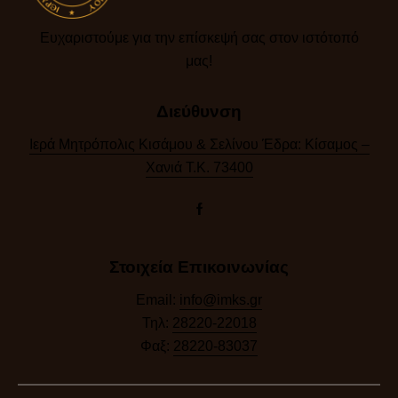
Ευχαριστούμε για την επίσκεψή σας στον ιστότοπό
μας!​
Διεύθυνση
Ιερά Μητρόπολις Κισάμου & Σελίνου Έδρα: Κίσαμος –
Χανιά Τ.Κ. 73400
Στοιχεία Επικοινωνίας
Email:
info@imks.gr
Τηλ:
28220-22018
Φαξ:
28220-83037