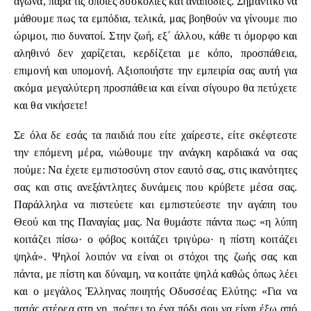
αγώνα, παρά τις όποιες δυσκολίες και αναποδιές. Σημαντικό να
μάθουμε πως τα εμπόδια, τελικά, μας βοηθούν να γίνουμε πιο
ώριμοι, πιο δυνατοί. Στην ζωή, εξ΄ άλλου, κάθε τι όμορφο και
αληθινό δεν χαρίζεται, κερδίζεται με κόπο, προσπάθεια,
επιμονή και υπομονή. Αξιοποιήστε την εμπειρία σας αυτή για
ακόμα μεγαλύτερη προσπάθεια και είναι σίγουρο θα πετύχετε
και θα νικήσετε!
Σε όλα δε εσάς τα παιδιά που είτε χαίρεστε, είτε σκέφτεστε
την επόμενη μέρα, νιώθουμε την ανάγκη καρδιακά να σας
πούμε: Να έχετε εμπιστοσύνη στον εαυτό σας, στις ικανότητες
σας και στις ανεξάντλητες δυνάμεις που κρύβετε μέσα σας.
Παράλληλα να πιστεύετε και εμπιστεύεστε την αγάπη του
Θεού και της Παναγίας μας. Να θυμάστε πάντα πως: «η λύπη
κοιτάζει πίσω· ο φόβος κοιτάζει τριγύρω· η πίστη κοιτάζει
ψηλά». Ψηλοί λοιπόν να είναι οι στόχοι της ζωής σας και
πάντα, με πίστη και δύναμη, να κοιτάτε ψηλά καθώς όπως λέει
και ο μεγάλος Έλληνας ποιητής Οδυσσέας Ελύτης: «Για να
πατάς στέρεα στη γη, πρέπει το ένα πόδι σου να είναι έξω από