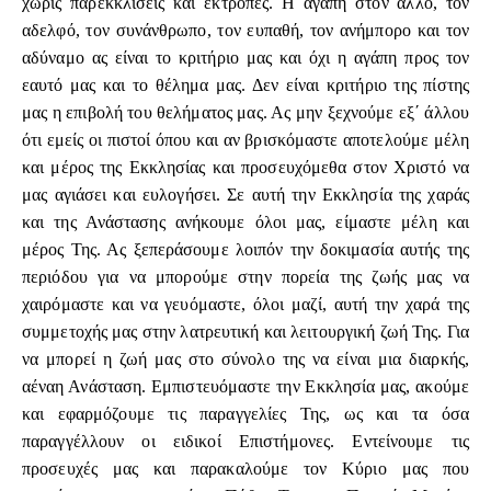
χωρίς παρεκκλίσεις και εκτροπές. Η αγάπη στον άλλο, τον
αδελφό, τον συνάνθρωπο, τον ευπαθή, τον ανήμπορο και τον
αδύναμο ας είναι το κριτήριο μας και όχι η αγάπη προς τον
εαυτό μας και το θέλημα μας. Δεν είναι κριτήριο της πίστης
μας η επιβολή του θελήματος μας. Ας μην ξεχνούμε εξ΄ άλλου
ότι εμείς οι πιστοί όπου και αν βρισκόμαστε αποτελούμε μέλη
και μέρος της Εκκλησίας και προσευχόμεθα στον Χριστό να
μας αγιάσει και ευλογήσει. Σε αυτή την Εκκλησία της χαράς
και της Ανάστασης ανήκουμε όλοι μας, είμαστε μέλη και
μέρος Της. Ας ξεπεράσουμε λοιπόν την δοκιμασία αυτής της
περιόδου για να μπορούμε στην πορεία της ζωής μας να
χαιρόμαστε και να γευόμαστε, όλοι μαζί, αυτή την χαρά της
συμμετοχής μας στην λατρευτική και λειτουργική ζωή Της. Για
να μπορεί η ζωή μας στο σύνολο της να είναι μια διαρκής,
αέναη Ανάσταση. Εμπιστευόμαστε την Εκκλησία μας, ακούμε
και εφαρμόζουμε τις παραγγελίες Της, ως και τα όσα
παραγγέλλουν οι ειδικοί Επιστήμονες. Εντείνουμε τις
προσευχές μας και παρακαλούμε τον Κύριο μας που