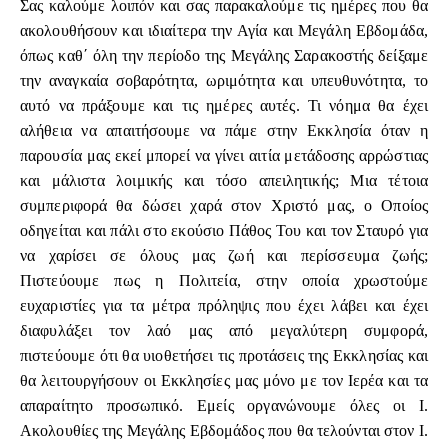
Σας καλούμε λοιπόν και σας παρακαλούμε τις ημέρες που θα
ακολουθήσουν και ιδιαίτερα την Αγία και Μεγάλη Εβδομάδα,
όπως καθ΄ όλη την περίοδο της Μεγάλης Σαρακοστής δείξαμε
την αναγκαία σοβαρότητα, ωριμότητα και υπευθυνότητα, το
αυτό να πράξουμε και τις ημέρες αυτές. Τι νόημα θα έχει
αλήθεια να απαιτήσουμε να πάμε στην Εκκλησία όταν η
παρουσία μας εκεί μπορεί να γίνει αιτία μετάδοσης αρρώστιας
και μάλιστα λοιμικής και τόσο απειλητικής; Μια τέτοια
συμπεριφορά θα δώσει χαρά στον Χριστό μας, ο Οποίος
οδηγείται και πάλι στο εκούσιο Πάθος Του και τον Σταυρό για
να χαρίσει σε όλους μας ζωή και περίσσευμα ζωής;
Πιστεύουμε πως η Πολιτεία, στην οποία χρωστούμε
ευχαριστίες για τα μέτρα πρόληψις που έχει λάβει και έχει
διαφυλάξει τον λαό μας από μεγαλύτερη συμφορά,
πιστεύουμε ότι θα υιοθετήσει τις προτάσεις της Εκκλησίας και
θα λειτουργήσουν οι Εκκλησίες μας μόνο με τον Ιερέα και τα
απαραίτητο προσωπικό. Εμείς οργανώνουμε όλες οι Ι.
Ακολουθίες της Μεγάλης Εβδομάδος που θα τελούνται στον Ι.