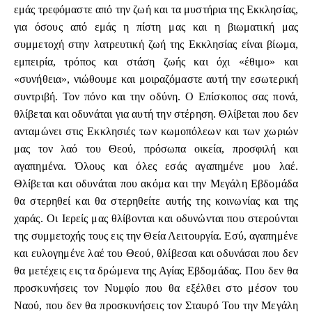
εμάς τρεφόμαστε από την ζωή και τα μυστήρια της Εκκλησίας,
για όσους από εμάς η πίστη μας και η βιωματική μας
συμμετοχή στην λατρευτική ζωή της Εκκλησίας είναι βίωμα,
εμπειρία, τρόπος και στάση ζωής και όχι «έθιμο» και
«συνήθεια», νιώθουμε και μοιραζόμαστε αυτή την εσωτερική
συντριβή. Τον πόνο και την οδύνη. Ο Επίσκοπος σας πονά,
θλίβεται και οδυνάται για αυτή την στέρηση. Θλίβεται που δεν
ανταμώνει στις Εκκλησιές των κωμοπόλεων και των χωριών
μας τον λαό του Θεού, πρόσωπα οικεία, προσφιλή και
αγαπημένα. Όλους και όλες εσάς αγαπημένε μου λαέ.
Θλίβεται και οδυνάται που ακόμα και την Μεγάλη Εβδομάδα
θα στερηθεί και θα στερηθείτε αυτής της κοινωνίας και της
χαράς. Οι Ιερείς μας θλίβονται και οδυνώνται που στερούνται
της συμμετοχής τους εις την Θεία Λειτουργία. Εσύ, αγαπημένε
και ευλογημένε λαέ του Θεού, θλίβεσαι και οδυνάσαι που δεν
θα μετέχεις εις τα δρώμενα της Αγίας Εβδομάδας. Που δεν θα
προσκυνήσεις τον Νυμφίο που θα εξέλθει στο μέσον του
Ναού, που δεν θα προσκυνήσεις τον Σταυρό Του την Μεγάλη