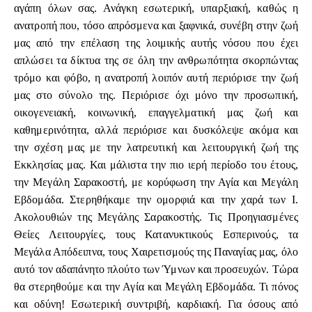
αγάπη όλων σας. Ανάγκη εσωτερική, υπαρξιακή, καθώς η
ανατροπή που, τόσο απρόσμενα και ξαφνικά, συνέβη στην ζωή
μας από την επέλαση της λοιμικής αυτής νόσου που έχει
απλώσει τα δίκτυα της σε όλη την ανθρωπότητα σκορπώντας
τρόμο και φόβο, η ανατροπή λοιπόν αυτή περιόρισε την ζωή
μας στο σύνολο της. Περιόρισε όχι μόνο την προσωπική,
οικογενειακή, κοινωνική, επαγγελματική μας ζωή και
καθημερινότητα, αλλά περιόρισε και δυσκόλεψε ακόμα και
την σχέση μας με την λατρευτική και λειτουργική ζωή της
Εκκλησίας μας. Και μάλιστα την πιο ιερή περίοδο του έτους,
την Μεγάλη Σαρακοστή, με κορύφωση την Αγία και Μεγάλη
Εβδομάδα. Στερηθήκαμε την ομορφιά και την χαρά των Ι.
Ακολουθιών της Μεγάλης Σαρακοστής. Τις Προηγιασμένες
Θείες Λειτουργίες, τους Κατανυκτικούς Εσπερινούς, τα
Μεγάλα Απόδειπνα, τους Χαιρετισμούς της Παναγίας μας, όλο
αυτό τον αδαπάνητο πλούτο των Ύμνων και προσευχών. Τώρα
θα στερηθούμε και την Αγία και Μεγάλη Εβδομάδα. Τι πόνος
και οδύνη! Εσωτερική συντριβή, καρδιακή. Για όσους από