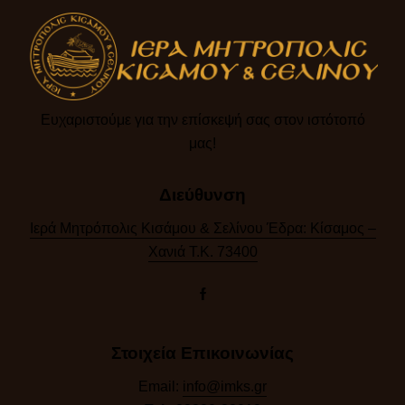
Ευχαριστούμε για την επίσκεψή σας στον ιστότοπό
μας!​
Διεύθυνση
Ιερά Μητρόπολις Κισάμου & Σελίνου Έδρα: Κίσαμος –
Χανιά Τ.Κ. 73400
Στοιχεία Επικοινωνίας
Email:
info@imks.gr