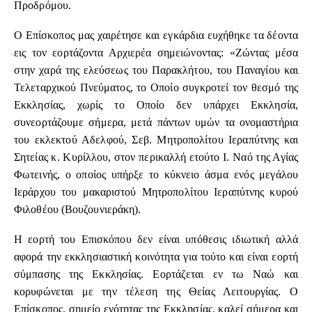
Προδρόμου.
Ο Επίσκοπος μας χαιρέτησε και εγκάρδια ευχήθηκε τα δέοντα
εις τον εορτάζοντα Αρχιερέα σημειώνοντας: «Ζώντας μέσα
στην χαρά της ελεύσεως του Παρακλήτου, του Παναγίου και
Τελεταρχικού Πνεύματος, το Οποίο συγκροτεί τον θεσμό της
Εκκλησίας, χωρίς το Οποίο δεν υπάρχει Εκκλησία,
συνεορτάζουμε σήμερα, μετά πάντων υμών τα ονομαστήρια
του εκλεκτού Αδελφού, Σεβ. Μητροπολίτου Ιεραπύτνης και
Σητείας κ. Κυρίλλου, στον περικαλλή ετούτο Ι. Ναό της Αγίας
Φωτεινής, ο οποίος υπήρξε το κύκνειο άσμα ενός μεγάλου
Ιεράρχου του μακαριστού Μητροπολίτου Ιεραπύτνης κυρού
Φιλοθέου (Βουζουνιεράκη).
Η εορτή του Επισκόπου δεν είναι υπόθεσις ιδιωτική αλλά
αφορά την εκκλησιαστική κοινότητα για τούτο και είναι εορτή
σύμπασης της Εκκλησίας. Εορτάζεται εν τω Ναώ και
κορυφώνεται με την τέλεση της Θείας Λειτουργίας. Ο
Επίσκοπος, σημείο ενότητας της Εκκλησίας, καλεί σήμερα και