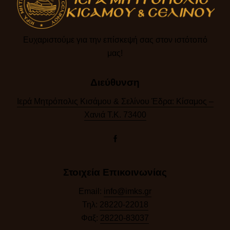
Ευχαριστούμε για την επίσκεψή σας στον ιστότοπό
μας!​
Διεύθυνση
Ιερά Μητρόπολις Κισάμου & Σελίνου Έδρα: Κίσαμος –
Χανιά Τ.Κ. 73400
Στοιχεία Επικοινωνίας
Email:
info@imks.gr
Τηλ:
28220-22018
Φαξ:
28220-83037