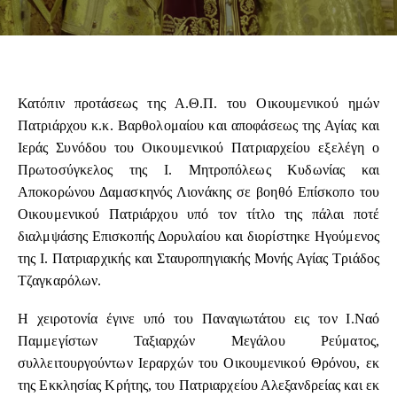
Κατόπιν προτάσεως της Α.Θ.Π. του Οικουμενικού ημών
Πατριάρχου κ.κ. Βαρθολομαίου και αποφάσεως της Αγίας και
Ιεράς Συνόδου του Οικουμενικού Πατριαρχείου εξελέγη ο
Πρωτοσύγκελος της Ι. Μητροπόλεως Κυδωνίας και
Αποκορώνου Δαμασκηνός Λιονάκης σε βοηθό Επίσκοπο του
Οικουμενικού Πατριάρχου υπό τον τίτλο της πάλαι ποτέ
διαλμψάσης Επισκοπής Δορυλαίου και διορίστηκε Ηγούμενος
της Ι. Πατριαρχικής και Σταυροπηγιακής Μονής Αγίας Τριάδος
Τζαγκαρόλων.
Η χειροτονία έγινε υπό του Παναγιωτάτου εις τον Ι.Ναό
Παμμεγίστων Ταξιαρχών Μεγάλου Ρεύματος,
συλλειτουργούντων Ιεραρχών του Οικουμενικού Θρόνου, εκ
της Εκκλησίας Κρήτης, του Πατριαρχείου Αλεξανδρείας και εκ