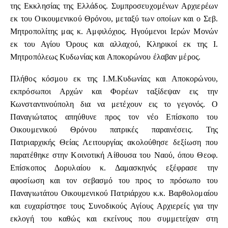
της Εκκλησίας της Ελλάδος. Συμπροσευχομένων Αρχιερέων
εκ του Οικουμενικού Θρόνου, μεταξύ των οποίων και ο Σεβ.
Μητροπολίτης μας κ. Αμφιλόχιος. Ηγούμενοι Ιερών Μονών
εκ του Αγίου Όρους και αλλαχού, Κληρικοί εκ της Ι.
Μητροπόλεως Κυδωνίας και Αποκορώνου έλαβαν μέρος.
Πλήθος κόσμου εκ της Ι.Μ.Κυδωνίας και Αποκορώνου,
εκπρόσωποι Αρχών και Φορέων ταξίδεψαν εις την
Κωνσταντινούπολη δια να μετέχουν εις το γεγονός. Ο
Παναγιώτατος απηύθυνε προς τον νέο Επίσκοπο του
Οικουμενικού Θρόνου πατρικές παραινέσεις. Της
Πατριαρχικής Θείας Λειτουργίας ακολούθησε δεξίωση που
παρατέθηκε στην Κοινοτική Αίθουσα του Ναού, όπου Θεοφ.
Επίσκοπος Δορυλαίου κ. Δαμασκηνός εξέφρασε την
αφοσίωση και τον σεβασμό του προς το πρόσωπο του
Παναγιωτάτου Οικουμενικού Πατριάρχου κ.κ. Βαρθολομαίου
και ευχαρίστησε τους Συνοδικούς Αγίους Αρχιερείς για την
εκλογή του καθώς και εκείνους που συμμετείχαν στη