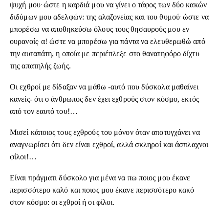
.
ψυχή μου
ώστε η καρδιά μου να γίνει ο τάφος των δύο κακών
.
διδύμων μου αδελφών: της αλαζονείας και του θυμού
ώστε να
μπορέσω να αποθηκεύσω όλους τους θησαυρούς μου εν
.
ουρανοίς
α! ώστε να μπορέσω για πάντα να ελευθερωθώ από
την αυταπάτη, η οποία με περιέπλεξε στο θανατηφόρο δίχτυ
της απατηλής ζωής.
Οι εχθροί με δίδαξαν να μάθω -αυτό που δύσκολα μαθαίνει
κανείς- ότι ο άνθρωπος δεν έχει εχθρούς στον κόσμο, εκτός
από τον εαυτό του!…
Μισεί κάποιος τους εχθρούς του μόνον όταν αποτυγχάνει να
αναγνωρίσει ότι δεν είναι εχθροί, αλλά σκληροί και άσπλαχνοι
φίλοι!…
Είναι πράγματι δύσκολο για μένα να πω ποιος μου έκανε
περισσότερο καλό και ποιος μου έκανε περισσότερο κακό
στον κόσμο: οι εχθροί ή οι φίλοι.