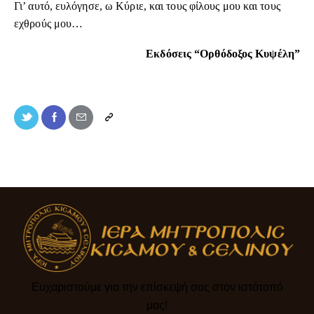
Γι’ αυτό, ευλόγησε, ω Κύριε, και τους φίλους μου και τους
εχθρούς μου…
Εκδόσεις “Ορθόδοξος Κυψέλη”
Ευχαριστούμε για την επίσκεψή σας στον ιστότοπό
μας!​