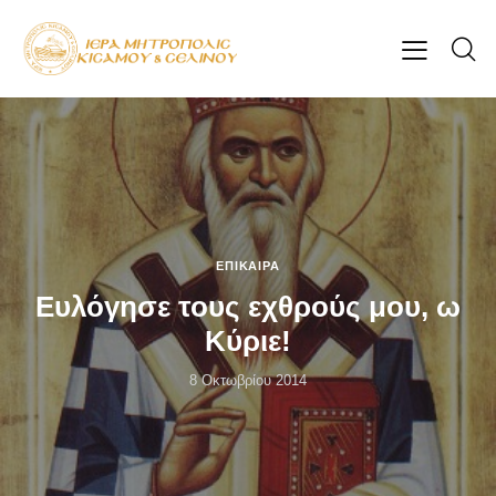
ΕΠΊΚΑΙΡΑ
Ευλόγησε τους εχθρούς μου, ω
Κύριε!
8 Οκτωβρίου 2014