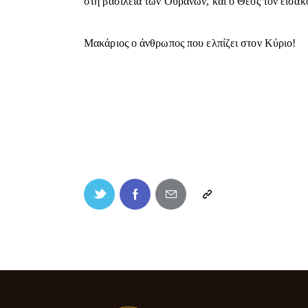
στη βασιλεία των Ουρανών, και ο Θεός τον εισακ
Μακάριος ο άνθρωπος που ελπίζει στον Κύριο!