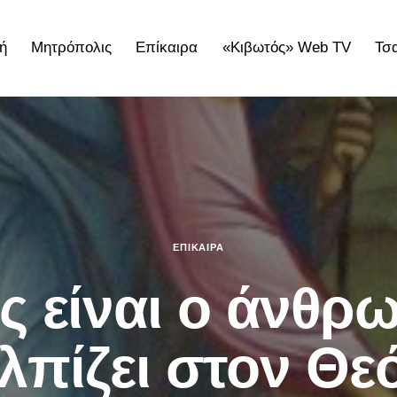
ή
Μητρόπολις
Επίκαιρα
«Κιβωτός» Web TV
Τσ
ολις
Επίκαιρα
«Κιβωτός» Web TV
Τσατσαρωνάκε
ΕΠΊΚΑΙΡΑ
ς είναι ο άνθρ
λπίζει στον Θε