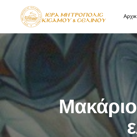
Αρχικ
Αρχική
Μητρόπ
Μακάριο
ε