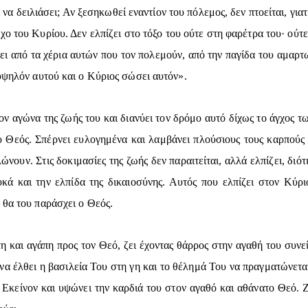
ί να δειλιάσει; Αν ξεσηκωθεί εναντίον του πόλεμος, δεν πτοείται, για
λεγχο του Κυρίου. Δεν ελπίζει στο τόξο του ούτε στη φαρέτρα του· ού
ει από τα χέρια αυτών που τον πολεμούν, από την παγίδα του αμαρτω
 υψηλόν αυτού και ο Κύριος σώσει αυτόν».
ον αγώνα της ζωής του και διανύει τον δρόμο αυτό δίχως το άγχος 
ί ο Θεός. Σπέρνει ευλογημένα και λαμβάνει πλούσιους τους καρπούς
νουν. Στις δοκιμασίες της ζωής δεν παραιτείται, αλλά ελπίζει, διότ
ά και την ελπίδα της δικαιοσύνης. Αυτός που ελπίζει στον Κύρι
 θα του παράσχει ο Θεός.
τη και αγάπη προς τον Θεό, ζει έχοντας θάρρος στην αγαθή του συνε
 να έλθει η βασιλεία Του στη γη και το θέλημά Του να πραγματώνετα
 Εκείνον και υψώνει την καρδιά του στον αγαθό και αθάνατο Θεό. Ζ