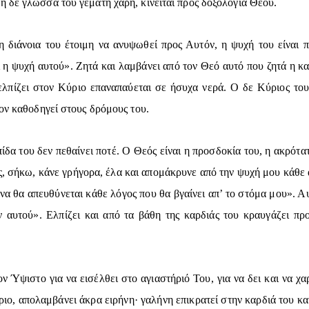
η δε γλώσσα του γεμάτη χάρη, κινείται προς δοξολογία Θεού.
 η διάνοια του έτοιμη να ανυψωθεί προς Αυτόν, η ψυχή του είνα
η ψυχή αυτού». Ζητά και λαμβάνει από τον Θεό αυτό που ζητά η καρ
 ελπίζει στον Κύριο επαναπαύεται σε ήσυχα νερά. Ο δε Κύριος του
τον καθοδηγεί στους δρόμους του.
ίδα του δεν πεθαίνει ποτέ. Ο Θεός είναι η προσδοκία του, η ακρότα
ς, σήκω, κάνε γρήγορα, έλα και απομάκρυνε από την ψυχή μου κάθε
α θα απευθύνεται κάθε λόγος που θα βγαίνει απ’ το στόμα μου». Αυ
ον αυτού». Ελπίζει και από τα βάθη της καρδιάς του κραυγάζει π
ν Ύψιστο για να εισέλθει στο αγιαστήριό Του, για να δει και να χ
ριο, απολαμβάνει άκρα ειρήνη· γαλήνη επικρατεί στην καρδιά του κα