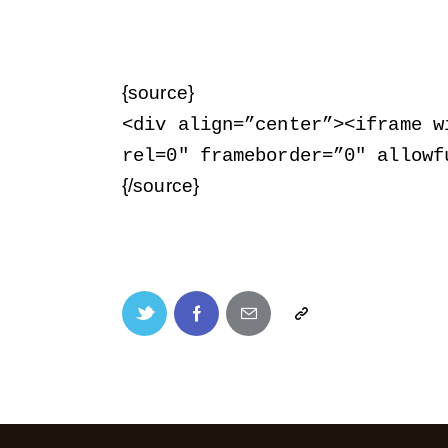
{source}
<
div align=”center”
>
<
iframe w
rel=0″ frameborder=”0″ allowf
{/source}