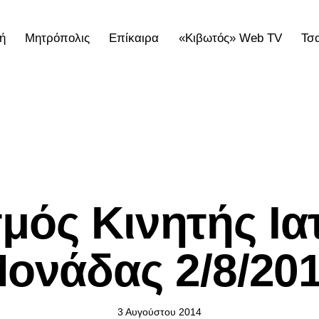
ή
Μητρόπολις
Επίκαιρα
«Κιβωτός» Web TV
Τσ
ολις
Επίκαιρα
«Κιβωτός» Web TV
Τσατσαρωνάκε
ΕΠΊΚΑΙΡΑ
μός Κινητής Ια
ονάδας 2/8/20
3 Αυγούστου 2014