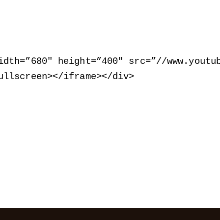
idth=”680″ height=”400″ src=”//www.youtu
ullscreen
>
<
/iframe
>
<
/div
>