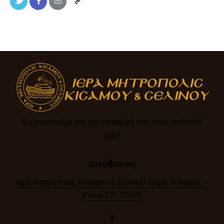
Ευχαριστούμε για την επίσκεψή σας στον ιστότοπό
μας!​
Διεύθυνση
Ιερά Μητρόπολις Κισάμου & Σελίνου Έδρα: Κίσαμος –
Χανιά Τ.Κ. 73400