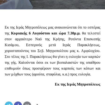
Εκ της Ιεράς Μητροπόλεως μας ανακοινώνεται ότι το εσπέρας
της
Κυριακής 6 Αυγούστου και ώρα 7.30μ.μ.
θα τελεστεί
στον αρχαιότερο Ναό της Κρήτης, Ροτόντα Επισκοπής
Κισάμου, Εσπερινός μετά Ιεράς Παρακλήσεως,
χοροστατούντος του Σεβ. Μητροπολίτου μας κ. Αμφιλοχίου.
Στο τέλος της Ι. Παρακλήσεως θα γίνει η ευλογία των καρπών
της γής. Καλούνται όσοι εκ των βιοπαλαιστών της υπαίθρου
επιθυμούν όπως προσφέρουν τους καρπούς των κόπων και
των μόχθων τους (φρούτα, σταφύλια, κ.α.) προς ευλογία.
Εκ της Ιεράς Μητροπόλεως