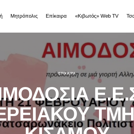
ή
Μητρόπολις
Επίκαιρα
«Κιβωτός» Web TV
Τσ
ολις
Επίκαιρα
«Κιβωτός» Web TV
Τσατσαρωνάκε
ΕΠΊΚΑΙΡΑ
ΙΜΟΔΟΣΙΑ Ε.Ε.Σ
ΕΡΕΙΑΚΟΥ ΤΜ
ΚΙΣΑΜΟΥ