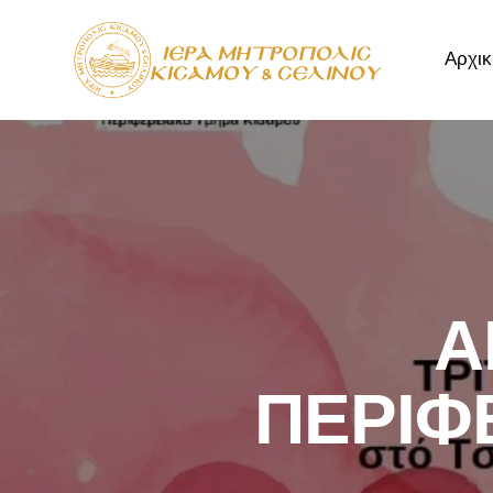
Αρχικ
Αρχική
Μητρόπ
Α
ΠΕΡΙΦ