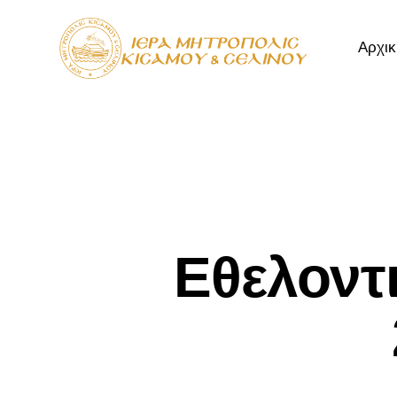
Αρχικ
Αρχική
Μητρόπ
Εθελοντ