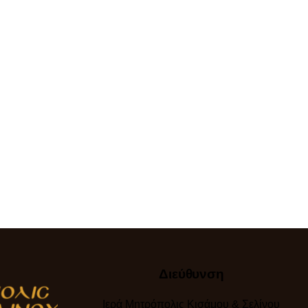
Διεύθυνση
Ιερά Μητρόπολις Κισάμου & Σελίνου