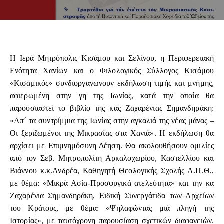
Η Ιερά Μητρόπολις Κισάμου και Σελίνου, η Περιφερειακή
Ενότητα Χανίων και ο Φιλολογικός Σύλλογος Κισάμου
«Κισαμικός» συνδιοργανώνουν εκδήλωση τιμής και μνήμης,
αφιερωμένη στην γη της Ιωνίας, κατά την οποία θα
παρουσιαστεί το βιβλίο της κας Ζαχαρένιας Σημανδηράκη:
«Απ΄ τα συντρίμμια της Ιωνίας στην αγκαλιά της νέας μάνας –
Οι ξεριζωμένοι της Μικρασίας στα Χανιά». Η εκδήλωση θα
αρχίσει με Επιμνημόσυνη Δέηση. Θα ακολουθήσουν ομιλίες
από τον Σεβ. Μητροπολίτη Αρκαλοχωρίου, Καστελλίου και
Βιάννου κ.κ.Ανδρέα, Καθηγητή Θεολογικής Σχολής Α.Π.Θ.,
με θέμα: «Μικρά Ασία-Προσφυγικά ατελεύτητα» και την κα
Ζαχαρένια Σημανδηράκη, Ειδική Συνεργάτιδα των Αρχείων
του Κράτους, με θέμα: «Ψηλαφώντας μιά πληγή της
Ιστορίας», με ταυτόχρονη παρουσίαση σχετικών διαφανειών.