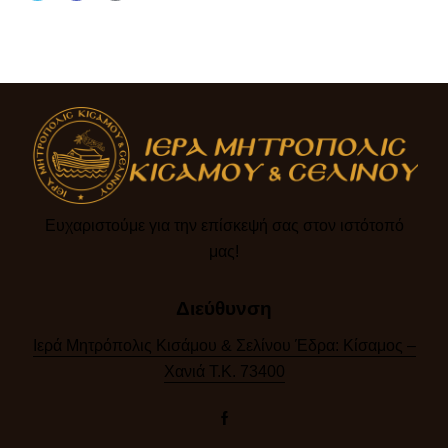
Ευχαριστούμε για την επίσκεψή σας στον ιστότοπό
μας!​
Διεύθυνση
Ιερά Μητρόπολις Κισάμου & Σελίνου Έδρα: Κίσαμος –
Χανιά Τ.Κ. 73400