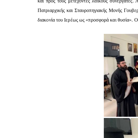
και προς τους μετέχοντες λαϊκούς συνεργάτες
Πατριαρχικής και Σταυροπηγιακής Μονής Γουβερ
διακονία του Ιερέως ως «προσφορά και θυσία». Ο