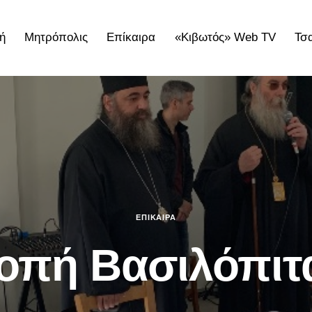
ή
Μητρόπολις
Επίκαιρα
«Κιβωτός» Web TV
Τσ
ολις
Επίκαιρα
«Κιβωτός» Web TV
Τσατσαρωνάκε
ΕΠΊΚΑΙΡΑ
οπή Βασιλόπιτ