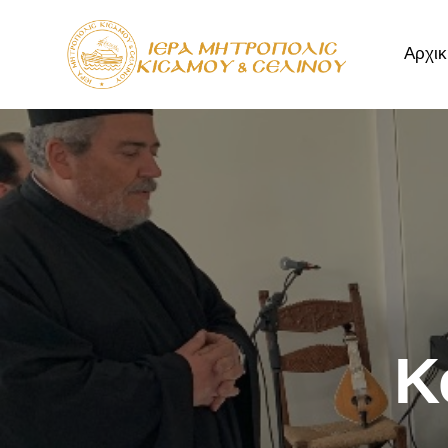
Αρχικ
Αρχική
Μητρόπ
Κ