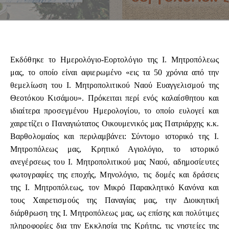
Εκδόθηκε το Ημερολόγιο-Εορτολόγιο της Ι. Μητροπόλεως
μας, το οποίο είναι αφιερωμένο «εις τα 50 χρόνια από την
θεμελίωση του Ι. Μητροπολιτικού Ναού Ευαγγελισμού της
Θεοτόκου Κισάμου». Πρόκειται περί ενός καλαίσθητου και
ιδιαίτερα προσεγμένου Ημερολογίου, το οποίο ευλογεί και
χαιρετίζει ο Παναγιώτατος Οικουμενικός μας Πατριάρχης κ.κ.
Βαρθολομαίος και περιλαμβάνει: Σύντομο ιστορικό της Ι.
Μητροπόλεως μας, Κρητικό Αγιολόγιο, το ιστορικό
ανεγέρσεως του Ι. Μητροπολιτικού μας Ναού, αδημοσίευτες
φωτογραφίες της εποχής, Μηνολόγιο, τις δομές και δράσεις
της Ι. Μητροπόλεως, τον Μικρό Παρακλητικό Κανόνα και
τους Χαιρετισμούς της Παναγίας μας, την Διοικητική
διάρθρωση της Ι. Μητροπόλεως μας, ως επίσης και πολύτιμες
πληροφορίες δια την Εκκλησία της Κρήτης, τις νηστείες της