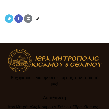
Ευχαριστούμε για την επίσκεψή σας στον ιστότοπό
μας!​
Διεύθυνση
Ιερά Μητρόπολις Κισάμου & Σελίνου Έδρα: Κίσαμος –