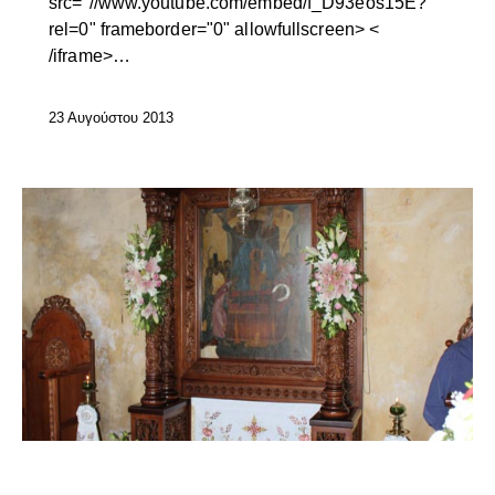
src="//www.youtube.com/embed/f_D93eos15E?
rel=0" frameborder="0" allowfullscreen> <
/iframe>…
23 Αυγούστου 2013
ΕΠΊΚΑΙΡΑ