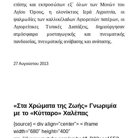
επίσης και εκπροσώπων εξ΄ όλων των Μονών του
Αγίου Όρους, η ολονύκτιος Ιερά Αγρυπνία, οι
ψαλμωδίες των καλλικέλαδων Αγιορειτών πατέρων, οι
Αγιορείτικες Τυπικές Διατάξεις, δημιούργησαν
ατμόσφαιρα μυσταγωγικής και πνευματικής
πανδαισίας, πνευματικής ανάβασης και ανάτασης.
27 Αυγούστου 2013
ΕΠΊΚΑΙΡΑ
«Στα Χρώματα της Ζωής» Γνωριμία
με το «Κύτταρο» Χαλέπας
{source} < div align="center"> < iframe
width="680" height="400"