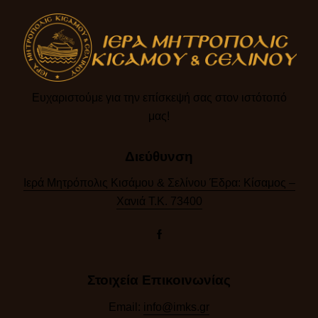
Ευχαριστούμε για την επίσκεψή σας στον ιστότοπό
μας!​
Διεύθυνση
Ιερά Μητρόπολις Κισάμου & Σελίνου Έδρα: Κίσαμος –
Χανιά Τ.Κ. 73400
Στοιχεία Επικοινωνίας
Email:
info@imks.gr