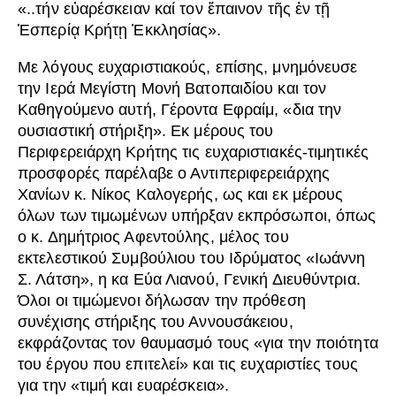
«..τήν εὐαρέσκειαν καί τον ἔπαινον τῆς ἐν τῇ
Ἑσπερίᾳ Κρήτῃ Ἐκκλησίας».
Με λόγους ευχαριστιακούς, επίσης, μνημόνευσε
την Ιερά Μεγίστη Μονή Βατοπαιδίου και τον
Καθηγούμενο αυτή, Γέροντα Εφραίμ, «δια την
ουσιαστική στήριξη». Εκ μέρους του
Περιφερειάρχη Κρήτης τις ευχαριστιακές-τιμητικές
προσφορές παρέλαβε ο Αντιπεριφερειάρχης
Χανίων κ. Νίκος Καλογερής, ως και εκ μέρους
όλων των τιμωμένων υπήρξαν εκπρόσωποι, όπως
ο κ. Δημήτριος Αφεντούλης, μέλος του
εκτελεστικού Συμβούλιου του Ιδρύματος «Ιωάννη
Σ. Λάτση», η κα Εύα Λιανού, Γενική Διευθύντρια.
Όλοι οι τιμώμενοι δήλωσαν την πρόθεση
συνέχισης στήριξης του Αννουσάκειου,
εκφράζοντας τον θαυμασμό τους «για την ποιότητα
του έργου που επιτελεί» και τις ευχαριστίες τους
για την «τιμή και ευαρέσκεια».