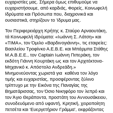
ευχαριστίες μας. Σήμερα όμως επιθυμούμε να
ευχαριστήσουμε, από καρδιάς, Φορείς, Κοινωφελή
Ιδρύματα και Πρόσωπα που, διαχρονικά και
ουσιαστικά, στηρίζουν το Ίδρυμα μας.
Τον Περιφερειάρχη Κρήτης κ. Σταύρο Αρναουτάκη,
τά Κοινωφελή Ιδρύματα: «Ιωάννη Σ. Λάτση» και
«ΤΙΜΑ», τον Όμιλο «Βαρδινογιάννη», τις εταιρείες:
Βασιλείου Τροφίνκο Α.Ε.Β.Ε. και Μπάρμπα Στάθης
Μ.Α.Β.Ε.Ε., τον Captain Ιωάννη Πιπεράκη, τον
εκδότη Γιάννη Κουρτάκη ως και τον Αρχιτέκτονα-
Μηχανικό κ. Απόστολο Ανδρεάδη.»
Μνημονεύοντας χωριστά για καθένα τον λόγο
τιμής και ευχαριστίας, προσφέροντας ξύλινο
τρίπτυχο με την Εικόνα της Παναγίας της
Βηματάρισσας, τον Όσιο Νικηφόρο τον λεπρό και
τον Άγιο Θεράποντα, προστάτη του Αννουσάκειου,
συνοδευόμενο από υφαντή, Κρητική, χειροποίητη
πετσέτα και ‘Ευεργετήριον Γράμμα’, εκφράζοντας