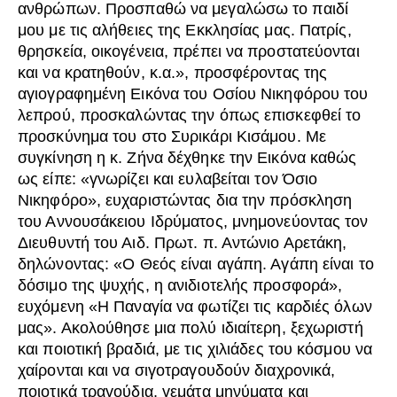
ανθρώπων. Προσπαθώ να μεγαλώσω το παιδί
μου με τις αλήθειες της Εκκλησίας μας. Πατρίς,
θρησκεία, οικογένεια, πρέπει να προστατεύονται
και να κρατηθούν, κ.α.», προσφέροντας της
αγιογραφημένη Εικόνα του Οσίου Νικηφόρου του
λεπρού, προσκαλώντας την όπως επισκεφθεί το
προσκύνημα του στο Συρικάρι Κισάμου. Με
συγκίνηση η κ. Ζήνα δέχθηκε την Εικόνα καθώς
ως είπε: «γνωρίζει και ευλαβείται τον Όσιο
Νικηφόρο», ευχαριστώντας δια την πρόσκληση
του Αννουσάκειου Ιδρύματος, μνημονεύοντας τον
Διευθυντή του Αιδ. Πρωτ. π. Αντώνιο Αρετάκη,
δηλώνοντας: «Ο Θεός είναι αγάπη. Αγάπη είναι το
δόσιμο της ψυχής, η ανιδιοτελής προσφορά»,
ευχόμενη «Η Παναγία να φωτίζει τις καρδιές όλων
μας». Ακολούθησε μια πολύ ιδιαίτερη, ξεχωριστή
και ποιοτική βραδιά, με τις χιλιάδες του κόσμου να
χαίρονται και να σιγοτραγουδούν διαχρονικά,
ποιοτικά τραγούδια, γεμάτα μηνύματα και