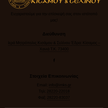
Ευχαριστούμε για την επίσκεψή σας στον ιστότοπό
μας!​
Διεύθυνση
Ιερά Μητρόπολις Κισάμου & Σελίνου Έδρα: Κίσαμος –
Χανιά Τ.Κ. 73400
Στοιχεία Επικοινωνίας
Email:
info@imks.gr
Τηλ:
28220-22018
Φαξ:
28220-83037