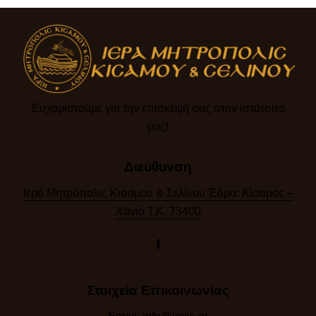
Ευχαριστούμε για την επίσκεψή σας στον ιστότοπό
μας!​
Διεύθυνση
Ιερά Μητρόπολις Κισάμου & Σελίνου Έδρα: Κίσαμος –
Χανιά Τ.Κ. 73400
Στοιχεία Επικοινωνίας