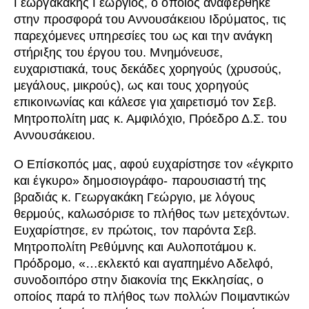
Γεωργακάκης Γεώργιος, ο οποίος αναφέρθηκε
στην προσφορά του Αννουσάκειου Ιδρύματος, τις
παρεχόμενες υπηρεσίες του ως και την ανάγκη
στήριξης του έργου του. Μνημόνευσε,
ευχαριστιακά, τους δεκάδες χορηγούς (χρυσούς,
μεγάλους, μικρούς), ως και τους χορηγούς
επικοινωνίας και κάλεσε για χαιρετισμό τον Σεβ.
Μητροπολίτη μας κ. Αμφιλόχιο, Πρόεδρο Δ.Σ. του
Αννουσάκειου.
Ο Επίσκοπός μας, αφού ευχαρίστησε τον «έγκριτο
και έγκυρο» δημοσιογράφο- παρουσιαστή της
βραδιάς κ. Γεωργακάκη Γεώργιο, με λόγους
θερμούς, καλωσόρισε το πλήθος των μετεχόντων.
Ευχαρίστησε, εν πρώτοις, τον παρόντα Σεβ.
Μητροπολίτη Ρεθύμνης και Αυλοποτάμου κ.
Πρόδρομο, «…εκλεκτό και αγαπημένο Αδελφό,
συνοδοιπόρο στην διακονία της Εκκλησίας, ο
οποίος παρά το πλήθος των πολλών Ποιμαντικών