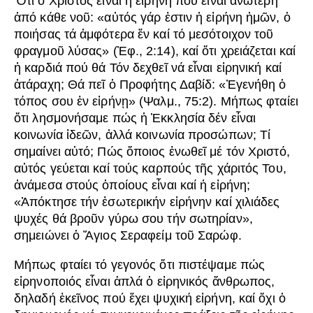
Ὅτι ὁ Χριστός εἶναι ἡ εἰρήνη πού εἶναι ἀνώτερη
ἀπό κάθε νοῦ: «αὐτός γάρ ἐστιν ἡ εἰρήνη ἡμῶν, ὁ
ποιήσας τά ἀμφότερα ἕν καί τό μεσότοιχον τοῦ
φραγμοῦ λύσας» (Ἐφ., 2:14), καί ὅτι χρειάζεται καί
ἡ καρδιά πού θά Τόν δεχθεῖ νά εἶναι εἰρηνική καί
ἀτάραχη; Θά πεῖ ὁ Προφήτης Δαβίδ: «Ἐγενήθη ὁ
τόπος σου ἐν εἰρήνῃ» (Ψαλμ., 75:2). Μήπως φταίει
ὅτι λησμονήσαμε πώς ἡ Ἐκκλησία δέν εἶναι
κοινωνία ἰδεῶν, ἀλλά κοινωνία προσώπων; Τί
σημαίνει αὐτό; Πώς ὅποιος ἑνωθεῖ μέ τόν Χριστό,
αὐτός γεύεται καί τούς καρπούς τῆς χάριτός Του,
ἀνάμεσα στούς ὁποίους εἶναι καί ἡ εἰρήνη;
«Ἀπόκτησε τήν ἐσωτερικήν εἰρήνην καί χιλιάδες
ψυχές θά βροῦν γύρω σου τήν σωτηρίαν»,
σημειώνει ὁ Ἅγιος Σεραφείμ τοῦ Σαρώφ.
Μήπως φταίει τό γεγονός ὅτι πιστέψαμε πώς
εἰρηνοποιός εἶναι ἁπλά ὁ εἰρηνικός ἄνθρωπος,
δηλαδή ἐκεῖνος πού ἔχει ψυχική εἰρήνη, καί ὄχι ὁ