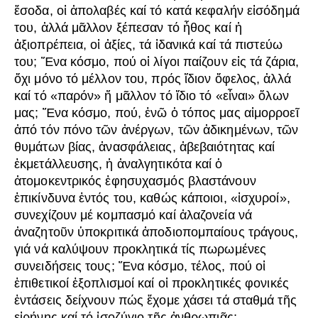
ἔσοδα, οἱ ἀπολαβές καί τό κατά κεφαλήν εἰσόδημά
του, ἀλλά μᾶλλον ξέπεσαν τό ἦθος καί ἡ
ἀξιοπρέπεια, οἱ ἀξίες, τά ἰδανικά καί τά πιστεύω
του; Ἕνα κόσμο, πού οἱ λίγοι παίζουν εἰς τά ζάρια,
ὄχι μόνο τό μέλλον του, πρός ἴδιον ὄφελος, ἀλλά
καί τό «παρόν» ἤ μᾶλλον τό ἴδιο τό «εἶναι» ὅλων
μας; Ἕνα κόσμο, πού, ἐνῶ ὁ τόπος μας αἱμορροεῖ
ἀπό τόν πόνο τῶν ἀνέργων, τῶν ἀδικημένων, τῶν
θυμάτων βίας, ἀνασφάλειας, ἀβεβαιότητας καί
ἐκμετάλλευσης, ἡ ἀναλγητικότα καί ὁ
ἀτομοκεντρικός ἐφησυχασμός βλαστάνουν
ἐπικίνδυνα ἐντός του, καθώς κάποιοι, «ἰσχυροί»,
συνεχίζουν μέ κομπασμό καί ἀλαζονεία νά
ἀναζητοῦν ὑποκριτικά ἀποδιοπομπαίους τράγους,
γιά νά καλύψουν προκλητικά τίς πωρωμένες
συνειδήσεις τους; Ἕνα κόσμο, τέλος, πού οἱ
ἐπιθετικοί ἐξοπλισμοί καί οἱ προκλητικές φονικές
ἐντάσεις δείχνουν πώς ἔχομε χάσει τά σταθμά τῆς
εἰρήνης καί τό ἰσοζύγιο τῆς ἀνθρωπιᾶς;