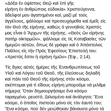
«Δόξα ἐν ὑψίστοις Θεῷ καὶ ἐπὶ γῆς
εἰρήνη ἐν ἀνθρώποις εὐδοκία» Χριστούγεννα,
ἀδελφοί μου ἀγαπημένοι καί, μαζί μέ τούς
ἀγγέλους, ψάλλομε καί προσευχόμεθα καί ἐμεῖς εἰς
τόν Θεό τῆς εἰρήνης, καθώς ὁ γεννηθείς Χριστός
μας εἶναι ὁ Ἄρχων τῆς εἰρήνης. «Θεός ὤν εἰρήνης
πατήρ οἰκτιρμῶν», ψάλλομε εἰς τίς Καταβασίες τῶν
ἡμερῶν αὐτῶν, ὅπως δέ γράφει καί ὁ Ἀπόστολος
Παῦλος εἰς τήν Πρός Ἐφεσίους Ἐπιστολή του:
«Χριστός ἔστιν ἡ εἰρήνη ἡμῶν» (Ἐφ., 2:14).
Τίς ἅγιες αὐτές ἡμέρες τῆς Ἐνανθρωπίσεως τοῦ
Υἱοῦ καί Λόγου τοῦ Θεοῦ, τῆς ἐλεύσεως δηλαδή
καί πάλι τοῦ Θεοῦ τῆς εἰρήνης στόν κόσμο,
σκέπτομαι γιά τί εἴδους εἰρήνη μποροῦμε νά μιλᾶμε
σήμερα; Ὅταν δημιουργήσαμε ἕνα κόσμο
ταραγμένο, ρευστό, ζαλισμένο καί ἀνάλγητο; Ἕνα
κόσμο, ὁ ὁποῖος πιστεύει μόνο εἰς τόν ἑαυτό του;
Ἕνα κόσμο, πού δέν μειώθηκαν βάναυσα μόνο τά