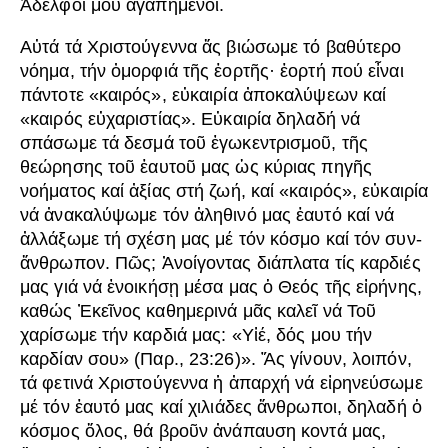
Ἀδελφοί μου ἀγαπημένοι.
Αὐτά τά Χριστούγεννα ἄς βιώσωμε τό βαθύτερο
νόημα, τήν ὀμορφιά τῆς ἑορτῆς· ἑορτή πού εἶναι
πάντοτε «καιρός», εὐκαιρία ἀποκαλύψεων καί
«καιρός εὐχαριστίας». Εὐκαιρία δηλαδή νά
σπάσωμε τά δεσμά τοῦ ἐγωκεντρισμοῦ, τῆς
θεώρησης τοῦ ἑαυτοῦ μας ὡς κύριας πηγῆς
νοήματος καί ἀξίας στή ζωή, καί «καιρός», εὐκαιρία
νά ἀνακαλύψωμε τόν ἀληθινό μας ἑαυτό καί νά
ἀλλάξωμε τή σχέση μας μέ τόν κόσμο καί τόν συν-
ἄνθρωπον. Πῶς; Ἀνοίγοντας διάπλατα τίς καρδιές
μας γιά νά ἐνοικήσῃ μέσα μας ὁ Θεός τῆς εἰρήνης,
καθώς Ἐκεῖνος καθημερινά μᾶς καλεῖ νά Τοῦ
χαρίσωμε τήν καρδιά μας: «Υἱέ, δός μου τήν
καρδίαν σου» (Παρ., 23:26)». Ἄς γίνουν, λοιπόν,
τά φετινά Χριστούγεννα ἡ ἀπαρχή νά εἰρηνεύσωμε
μέ τόν ἑαυτό μας καί χιλιάδες ἄνθρωποι, δηλαδή ὁ
κόσμος ὅλος, θά βροῦν ἀνάπαυση κοντά μας,