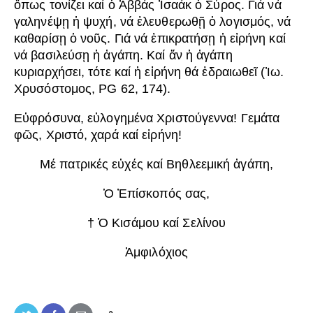
ὅπως τονίζει καί ὁ Ἀββάς Ἰσαάκ ὁ Σύρος. Γιά νά
γαληνέψῃ ἡ ψυχή, νά ἐλευθερωθῇ ὁ λογισμός, νά
καθαρίσῃ ὁ νοῦς. Γιά νά ἐπικρατήσῃ ἡ εἰρήνη καί
νά βασιλεύσῃ ἡ ἀγάπη. Καί ἄν ἡ ἀγάπη
κυριαρχήσει, τότε καί ἡ εἰρήνη θά ἑδραιωθεῖ (Ἰω.
Χρυσόστομος, PG 62, 174).
Εὐφρόσυνα, εὐλογημένα Χριστούγεννα! Γεμάτα
φῶς, Χριστό, χαρά καί εἰρήνη!
Μέ πατρικές εὐχές καί Βηθλεεμική ἀγάπη,
Ὁ Ἐπίσκοπός σας,
† Ὁ Κισάμου καί Σελίνου
Ἀμφιλόχιος