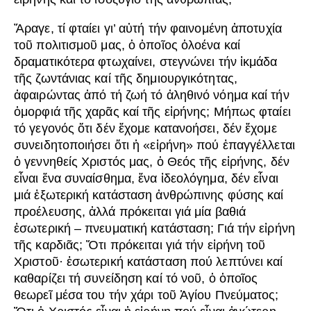
Ἄραγε, τί φταίει γι’ αὐτή τήν φαινομένη ἀποτυχία
τοῦ πολιτισμοῦ μας, ὁ ὁποῖος ὁλοένα καί
δραματικότερα φτωχαίνει, στεγνώνει τήν ἰκμάδα
τῆς ζωντάνιας καί τῆς δημιουργικότητας,
ἀφαιρώντας ἀπό τή ζωή τό ἀληθινό νόημα καί τήν
ὀμορφιά τῆς χαρᾶς καί τῆς εἰρήνης; Μήπως φταίει
τό γεγονός ὅτι δέν ἔχομε κατανοήσει, δέν ἔχομε
συνειδητοποιήσει ὅτι ἡ «εἰρήνη» πού ἐπαγγέλλεται
ὁ γεννηθείς Χριστός μας, ὁ Θεός τῆς εἰρήνης, δέν
εἶναι ἕνα συναίσθημα, ἕνα ἰδεολόγημα, δέν εἶναι
μιά ἐξωτερική κατάσταση ἀνθρώπινης φύσης καί
προέλευσης, ἀλλά πρόκειται γιά μία βαθιά
ἐσωτερική – πνευματική κατάσταση; Γιά τήν εἰρήνη
τῆς καρδιᾶς; Ὅτι πρόκειται γιά τήν εἰρήνη τοῦ
Χριστοῦ· ἐσωτερική κατάσταση πού λεπτύνει καί
καθαρίζει τή συνείδηση καί τό νοῦ, ὁ ὁποῖος
θεωρεῖ μέσα του τήν χάρι τοῦ Ἁγίου Πνεύματος;