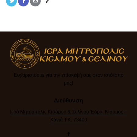
Ευχαριστούμε για την επίσκεψή σας στον ιστότοπό
μας!​
Διεύθυνση
Ιερά Μητρόπολις Κισάμου & Σελίνου Έδρα: Κίσαμος –
Χανιά Τ.Κ. 73400