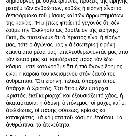
δημιουργός μέ συγκεκριμένες πράξεις τῆς εἰρήνης
μεταξύ τῶν ἀνθρώπων, καθώς ἡ εἰρήνη εἶναι τό
ἀντιφάρμακο τοῦ μίσους καί τῶν ἀρρωστημάτων
τῆς κακίας; Ἤ μήπως φταίει τό γεγονός ὅτι δέν
ζοῦμε τήν Ἐκκλησία ὡς βασίλειον τῆς εἰρήνης;
Γιατί, ἄν πιστεύωμε ὅτι ὁ Χριστός εἶναι ἡ εἰρήνη
μας, τότε ὁ ἀγώνας μας γιά ἐσωτερική εἰρήνη
ξεκινᾶ ἀπό μέσα μας· ἀπελευθερώνοντάς μας ἀπό
τόν ἑαυτό μας καί κοιτάζοντας πρός τόν ἔξω
κόσμο. Τότε κατανοοῦμε ὅτι ἡ πιό ἄγονη ἔρημος
εἶναι ἡ καρδιά τοῦ κλεισμένου στόν ἑαυτό του
ἀνθρώπου. Ὅτι εἰρήνη, τελικά, ὑπάρχει ὅπου
ὑπάρχει ὁ Χριστός. Ὅτι ὅπου δέν ὑπάρχει
Χριστός, ἐκεῖ κυριαρχεῖ καί ἐξουσιάζει τό χάος, ἡ
ἀκαταστασία, ἡ ὀδύνη, ὁ πόλεμος· οἱ μάχες καί οἱ
ἀτελείωτες, οἱ πάσης φύσεως, κρίσεις καί
κατακρίσεις. Τά κρίματα τοῦ κόσμου ἐτούτου. Τά
ἀνθρώπινα, τά ἀτελεύτητα.